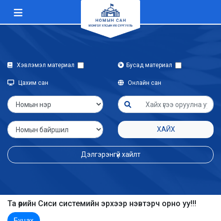
Хэвлэмэл материал
Бусад материал
Цахим сан
Онлайн сан
ХАЙХ
Дэлгэрэнгүй хайлт
Та өөрийн Сиси системийн эрхээр нэвтэрч орно уу!!!
Буцах