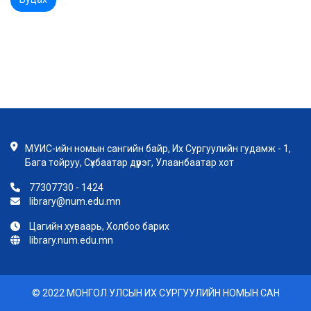
МУИС-ийн номын сангийн байр, Их Сургуулийн гудамж - 1,
Бага тойруу, Сүхбаатар дүүрэг, Улаанбаатар хот
77307730 - 1424
library@num.edu.mn
Цагийн хуваарь, Холбоо барих
library.num.edu.mn
© 2022 МОНГОЛ УЛСЫН ИХ СУРГУУЛИЙН НОМЫН САН