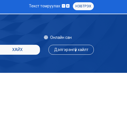
Текст томруулах:
НЭВТРЭХ
Онлайн сан
ХАЙХ
Дэлгэрэнгүй хайлт