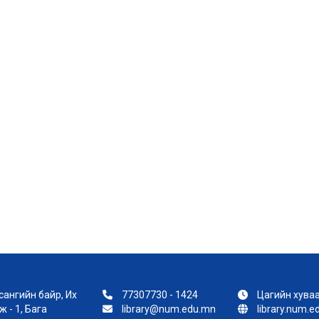
ангийн байр, Их
77307730 - 1424
Цагийн хуваа
 - 1, Бага
library@num.edu.mn
library.num.