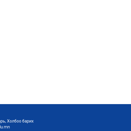
рь, Холбоо барих
edu.mn