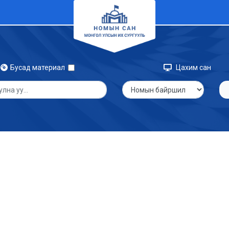
Бусад материал
Цахим сан