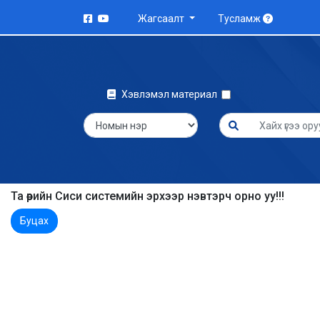
Жагсаалт
Тусламж
Хэвлэмэл материал
Та өөрийн Сиси системийн эрхээр нэвтэрч орно уу!!!
Буцах