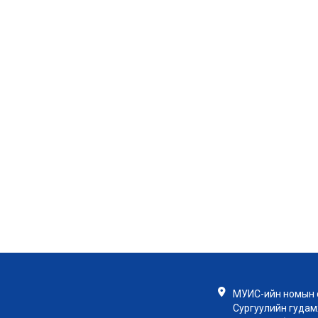
МУИС-ийн номын с
Сургуулийн гудамж