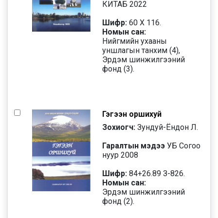
КИТАБ 2022
Шифр:
60 Х 116.
Номын сан:
Нийгмийн ухааны
уншлагын танхим (4),
Эрдэм шинжилгээний
фонд (3).
Гэгээн оршихуй
Зохиогч:
Зундуй-Ёндон Л.
Гаралтын мэдээ
УБ Согоо
нуур 2008
Шифр:
84+26.89 З-826.
Номын сан:
Эрдэм шинжилгээний
фонд (2).