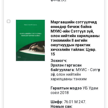
Маргаашийн сэтгүүлчид
өнөөдөр бичиж байна
МУИС-ийн Сэтгүүл зүй,
олон нийтийн харилцааны
тэнхимийн II ангийн
оюутнуудын практик
хичээлийн тайлан: Цувр.
15
Зохиогч:
Эрхлэн гаргасан
байгууллага:
МУИС - Сэтгүүл
зүй, олон нийтийн
харилцааны тэнхим
Гаралтын мэдээ
УБ Удам
соёл 2018
Шифр:
76.01 М 247.
Номын сан: