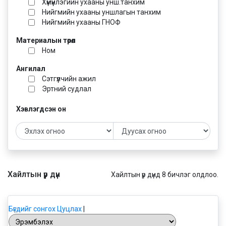
Хүмүүнлэгийн ухааны унш.танхим
Нийгмийн ухааны уншлагын танхим
Нийгмийн ухааны ГНОФ
Материалын төрөл
Ном
Ангилал
Сэтгүүлчийн ажил
Эртний судлал
Хэвлэгдсэн он
Хайлтын үр дүн
Хайлтын үр дүнд 8 бичлэг олдлоо.
Бүгдийг сонгох
Цуцлах
|