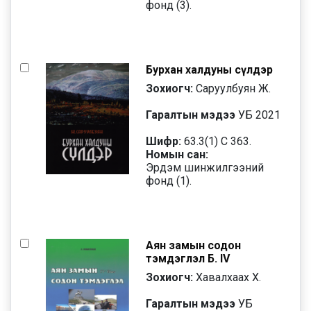
фонд (3).
Бурхан халдуны сүлдэр
Зохиогч:
Саруулбуян Ж.
Гаралтын мэдээ
УБ 2021
Шифр:
63.3(1) С 363.
Номын сан:
Эрдэм шинжилгээний
фонд (1).
Аян замын содон
тэмдэглэл Б. IV
Зохиогч:
Хавалхаах Х.
Гаралтын мэдээ
УБ