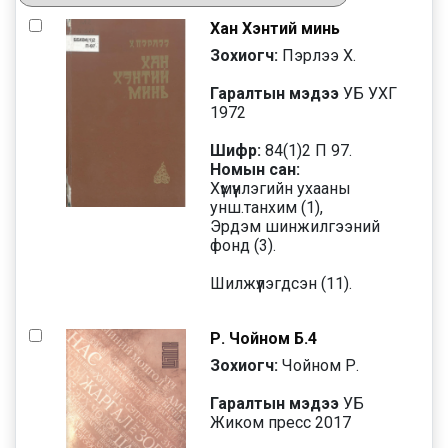
Хан Хэнтий минь
Зохиогч:
Пэрлээ Х.
Гаралтын мэдээ
УБ УХГ
1972
Шифр:
84(1)2 П 97.
Номын сан:
Хүмүүнлэгийн ухааны
унш.танхим (1),
Эрдэм шинжилгээний
фонд (3).
Шилжүүлэгдсэн (11).
Р. Чойном Б.4
Зохиогч:
Чойном Р.
Гаралтын мэдээ
УБ
Жиком пресс 2017