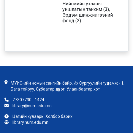
Нийгмийн ухааны
уншлагын танхим (3),
Эрдэм шинжилгээний
фонд (2).
МУИС-ийн номын сангийн байр, Их Сургуулийн гудамж - 1,
Бага тойруу, Сүхбаатар дүүрэг, Улаанбаатар хот
77307730 - 1424
library@num.edu.mn
Цагийн хуваарь, Холбоо барих
library.num.edu.mn