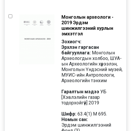
Монголын археологи -
2019 Эрдэм
шинжилгээний хурлын
эмхэтгэл
Зохиогч:
Эрхлэн гаргасан
байгууллага:
Монголын
Археологдын холбоо, ШУА-
ын Археологийн хүрээлэн,
Монголын Үндэсний музей,
МУИС-ийн Антропологи,
Археологийн тэнхим
Гаралтын мэдээ
УБ
[Хэвлэлийн газар
тодорхойгүй] 2019
Шифр:
63.4(1) М 695.
Номын сан:
Эрдэм шинжилгээний
фонд (3).