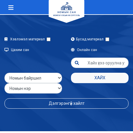
Хэвлэмэл материал
Бусад материал
Цахим сан
Онлайн сан
ХАЙХ
Дэлгэрэнгүй хайлт