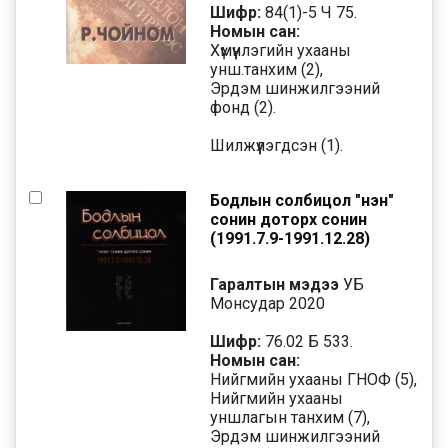
Шифр:
84(1)-5 Ч 75.
Номын сан:
Хүмүүнлэгийн ухааны
унш.танхим (2),
Эрдэм шинжилгээний
фонд (2).
Шилжүүлэгдсэн (1).
Бодлын солбицол "Үнэн"
сонин доторх сонин
(1991.7.9-1991.12.28)
Гаралтын мэдээ
УБ
Монсудар 2020
Шифр:
76.02 Б 533.
Номын сан:
Нийгмийн ухааны ГНОФ (5),
Нийгмийн ухааны
уншлагын танхим (7),
Эрдэм шинжилгээний