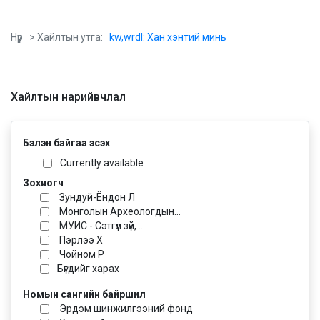
Нүүр
> Хайлтын утга:
kw,wrdl: Хан хэнтий минь
Хайлтын нарийвчлал
Бэлэн байгаа эсэх
Currently available
Зохиогч
Зундуй-Ёндон Л
Монголын Археологдын...
МУИС - Сэтгүүл зүй, ...
Пэрлээ Х
Чойном Р
Бүгдийг харах
Номын сангийн байршил
Эрдэм шинжилгээний фонд