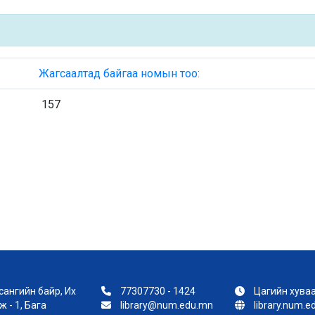
Жагсаалтад байгаа номын тоо:
157
ангийн байр, Их
77307730 - 1424
Цагийн хуваа
 - 1, Бага
library@num.edu.mn
library.num.