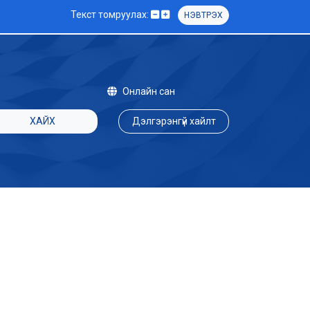
Текст томруулах:
НЭВТРЭХ
Онлайн сан
ХАЙХ
Дэлгэрэнгүй хайлт