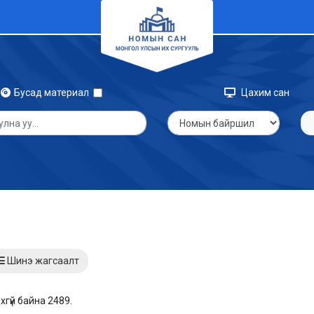
Бусад материал
Цахим сан
Шинэ жагсаалт
хгүй байна 2489.