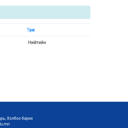
Төрөл:
Нийтийн
рь, Холбоо барих
edu.mn