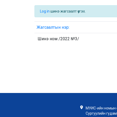
Log in
шинэ жагсаалт үүсгэх.
Жагсаалтын нэр:
Шинэ ном /2022 №3/
МУИС-ийн номын с
Сургуулийн гудамж