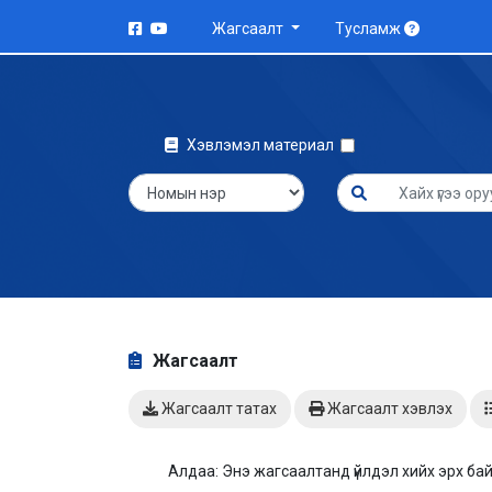
Жагсаалт
Тусламж
Хэвлэмэл материал
Жагсаалт
Жагсаалт татах
Жагсаалт хэвлэх
Алдаа: Энэ жагсаалтанд үйлдэл хийх эрх бай