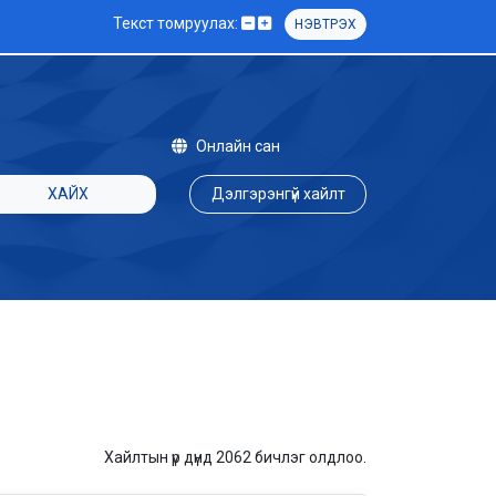
Текст томруулах:
НЭВТРЭХ
Онлайн сан
ХАЙХ
Дэлгэрэнгүй хайлт
Хайлтын үр дүнд 2062 бичлэг олдлоо.