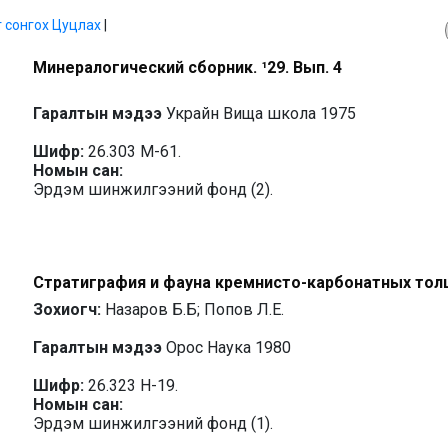
г сонгох
Цуцлах
|
Минералогический сборник. ¹29. Вып. 4
Гаралтын мэдээ
Украйн Вища школа 1975
Шифр:
26.303 М-61.
Номын сан:
Эрдэм шинжилгээний фонд (2).
Стратиграфия и фауна кремнисто-карбонатных толщ
Зохиогч:
Назаров Б.Б; Попов Л.Е.
Гаралтын мэдээ
Орос Наука 1980
Шифр:
26.323 Н-19.
Номын сан:
Эрдэм шинжилгээний фонд (1).