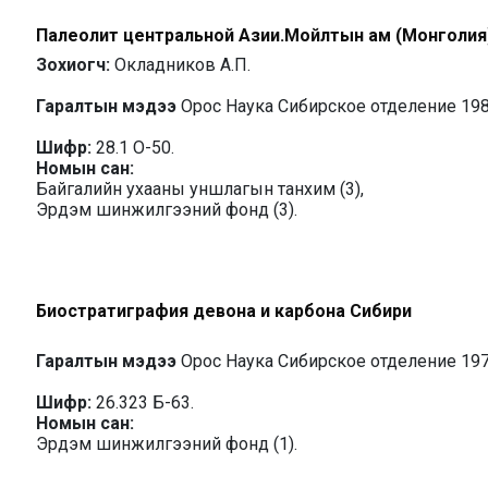
Палеолит центральной Азии.Мойлтын ам (Монголия
Зохиогч:
Окладников А.П.
Гаралтын мэдээ
Орос Наука Сибирское отделение 19
Шифр:
28.1 О-50.
Номын сан:
Байгалийн ухааны уншлагын танхим (3),
Эрдэм шинжилгээний фонд (3).
Биостратиграфия девона и карбона Сибири
Гаралтын мэдээ
Орос Наука Сибирское отделение 19
Шифр:
26.323 Б-63.
Номын сан:
Эрдэм шинжилгээний фонд (1).