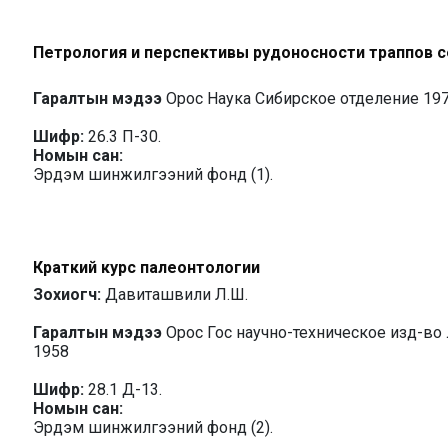
Петрология и перспективы рудоносности траппов 
Гаралтын мэдээ
Орос Наука Сибирское отделение 19
Шифр:
26.3 П-30.
Номын сан:
Эрдэм шинжилгээний фонд (1).
Краткий курс палеонтологии
Зохиогч:
Давиташвили Л.Ш.
Гаралтын мэдээ
Орос Гос научно-техническое изд-во 
1958
Шифр:
28.1 Д-13.
Номын сан:
Эрдэм шинжилгээний фонд (2).