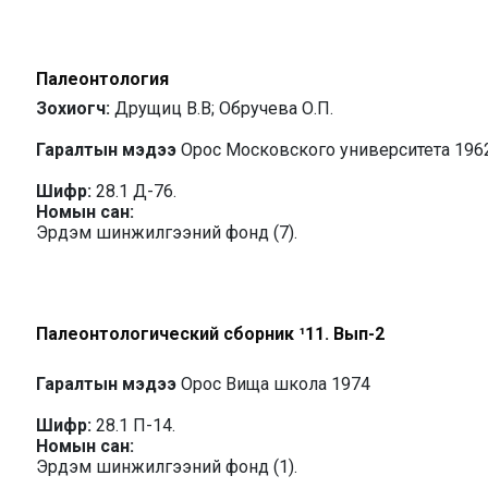
Палеонтология
Зохиогч:
Друщиц В.В; Обручева О.П.
Гаралтын мэдээ
Орос Московского университета 196
Шифр:
28.1 Д-76.
Номын сан:
Эрдэм шинжилгээний фонд (7).
Палеонтологический сборник ¹11. Вып-2
Гаралтын мэдээ
Орос Вища школа 1974
Шифр:
28.1 П-14.
Номын сан:
Эрдэм шинжилгээний фонд (1).