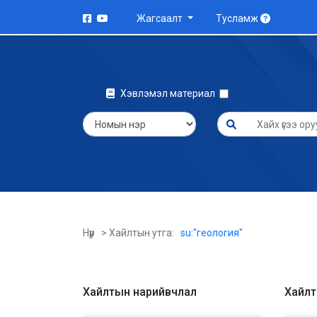
Жагсаалт
Тусламж
Хэвлэмэл материал
Нүүр
> Хайлтын утга:
su:"геология"
Хайлтын нарийвчлал
Хайлты