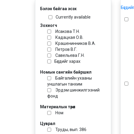
Бүгдий
Бэлэн байгаа эсэх
Currently available
Зохиогч
Исакова Т.Н.
Кадацкая О.В.
Крашенинников В.А.
Петров В.Г.
Савельева Г.Н.
Бүгдийг харах
Номын сангийн байршил
Байгалийн ухааны
уншлагын танхим
Эрдэм шинжилгээний
фонд
Материалын төрөл
Ном
Цуврал
Труды, вып. 386