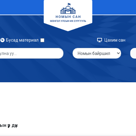
Бусад материал
Цахим сан
н үр дүн