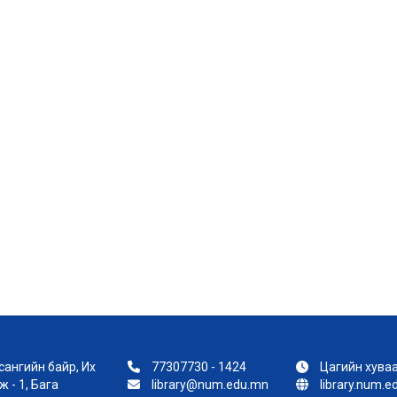
ангийн байр, Их
77307730 - 1424
Цагийн хуваа
 - 1, Бага
library@num.edu.mn
library.num.