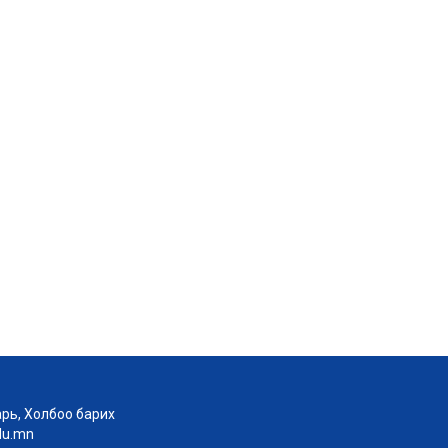
рь, Холбоо барих
edu.mn