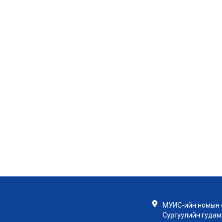
МУИС-ийн номын с
Сургуулийн гудамж