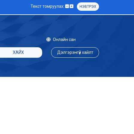
Текст томруулах:
НЭВТРЭХ
Онлайн сан
ХАЙХ
Дэлгэрэнгүй хайлт