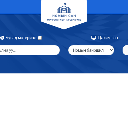
Бусад материал
Цахим сан