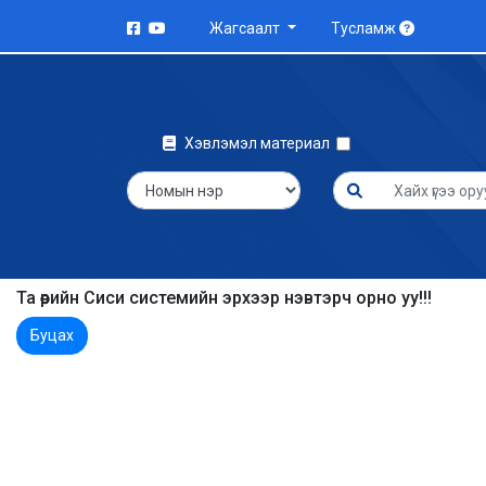
Жагсаалт
Тусламж
Хэвлэмэл материал
Та өөрийн Сиси системийн эрхээр нэвтэрч орно уу!!!
Буцах