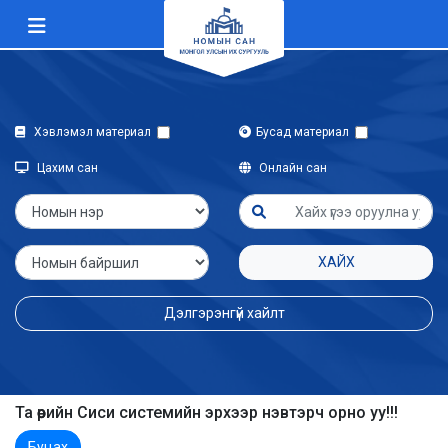
Хэвлэмэл материал
Бусад материал
Цахим сан
Онлайн сан
ХАЙХ
Дэлгэрэнгүй хайлт
Та өөрийн Сиси системийн эрхээр нэвтэрч орно уу!!!
Буцах