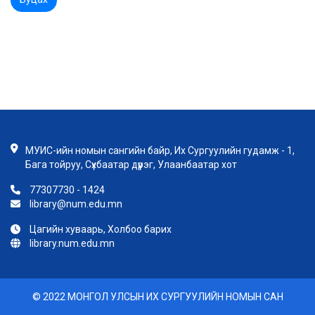
МУИС-ийн номын сангийн байр, Их Сургуулийн гудамж - 1,
Бага тойруу, Сүхбаатар дүүрэг, Улаанбаатар хот
77307730 - 1424
library@num.edu.mn
Цагийн хуваарь, Холбоо барих
library.num.edu.mn
© 2022 МОНГОЛ УЛСЫН ИХ СУРГУУЛИЙН НОМЫН САН