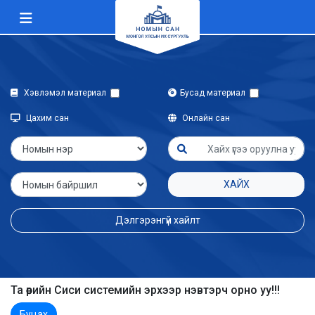
Хэвлэмэл материал
Бусад материал
Цахим сан
Онлайн сан
ХАЙХ
Дэлгэрэнгүй хайлт
Та өөрийн Сиси системийн эрхээр нэвтэрч орно уу!!!
Буцах