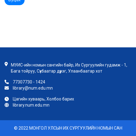
МУИС-ийн номын сангийн байр, Их Сургуулийн гудамж - 1,
Бага тойруу, Сүхбаатар дүүрэг, Улаанбаатар хот
77307730 - 1424
library@num.edu.mn
Цагийн хуваарь, Холбоо барих
library.num.edu.mn
© 2022 МОНГОЛ УЛСЫН ИХ СУРГУУЛИЙН НОМЫН САН