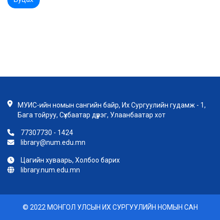
МУИС-ийн номын сангийн байр, Их Сургуулийн гудамж - 1,
Бага тойруу, Сүхбаатар дүүрэг, Улаанбаатар хот
77307730 - 1424
library@num.edu.mn
Цагийн хуваарь, Холбоо барих
library.num.edu.mn
© 2022 МОНГОЛ УЛСЫН ИХ СУРГУУЛИЙН НОМЫН САН