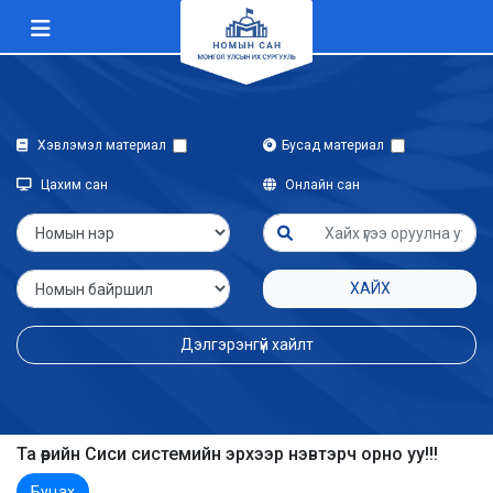
Хэвлэмэл материал
Бусад материал
Цахим сан
Онлайн сан
ХАЙХ
Дэлгэрэнгүй хайлт
Та өөрийн Сиси системийн эрхээр нэвтэрч орно уу!!!
Буцах