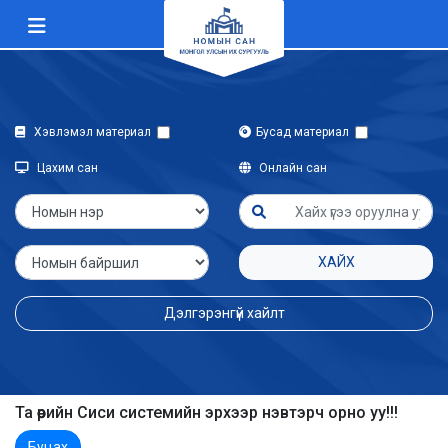
Хэвлэмэл материал
Бусад материал
Цахим сан
Онлайн сан
ХАЙХ
Дэлгэрэнгүй хайлт
Та өөрийн Сиси системийн эрхээр нэвтэрч орно уу!!!
Буцах