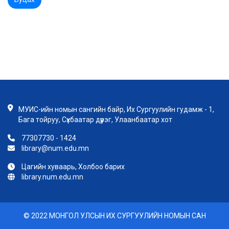
МУИС-ийн номын сангийн байр, Их Сургуулийн гудамж - 1,
Бага тойруу, Сүхбаатар дүүрэг, Улаанбаатар хот
77307730 - 1424
library@num.edu.mn
Цагийн хуваарь, Холбоо барих
library.num.edu.mn
© 2022 МОНГОЛ УЛСЫН ИХ СУРГУУЛИЙН НОМЫН САН