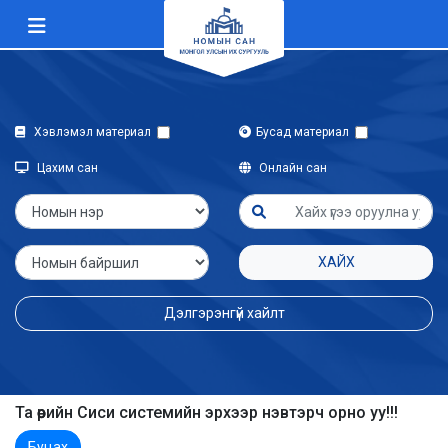
Хэвлэмэл материал
Бусад материал
Цахим сан
Онлайн сан
ХАЙХ
Дэлгэрэнгүй хайлт
Та өөрийн Сиси системийн эрхээр нэвтэрч орно уу!!!
Буцах