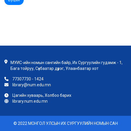
МУИС-ийн номын сангийн байр, Их Сургуулийн гудамж - 1,
Бага тойруу, Сүхбаатар дүүрэг, Улаанбаатар хот
77307730 - 1424
library@num.edu.mn
Цагийн хуваарь, Холбоо барих
library.num.edu.mn
© 2022 МОНГОЛ УЛСЫН ИХ СУРГУУЛИЙН НОМЫН САН