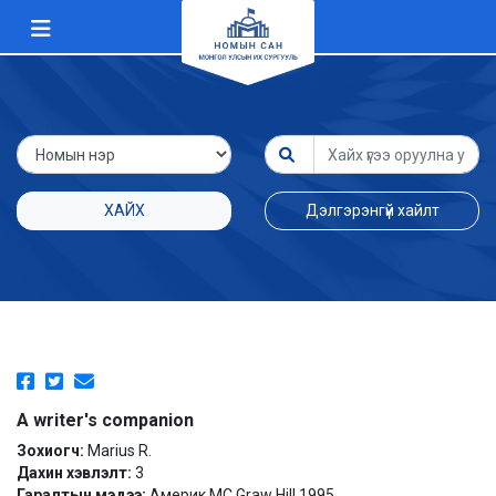
ХАЙХ
Дэлгэрэнгүй хайлт
A writer's companion
Зохиогч:
Marius R.
Дахин хэвлэлт:
3
Гаралтын мэдээ:
Америк MC Graw Hill 1995