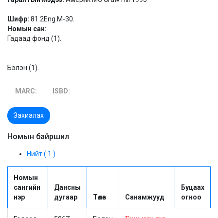
Шифр:
81.2Eng M-30.
Номын сан:
Гадаад фонд (1).
Бэлэн (1).
MARC:
ISBD:
Захиалах
Номын байршил
Нийт ( 1 )
Номын
сангийн
Дансны
Буцаах
нэр
дугаар
Төлөв
Санамжууд
огноо