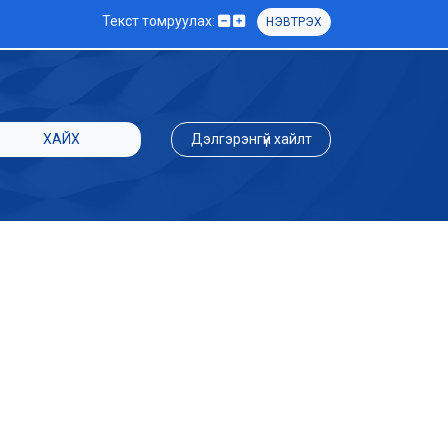
Текст томруулах:
НЭВТРЭХ
ХАЙХ
Дэлгэрэнгүй хайлт