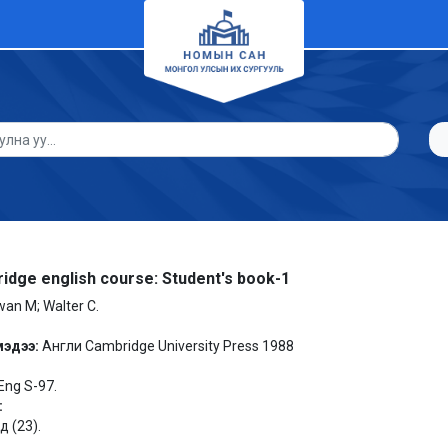
idge english course: Student's book-1
an M; Walter C.
мэдээ:
Англи Cambridge University Press 1988
Eng S-97.
:
 (23).