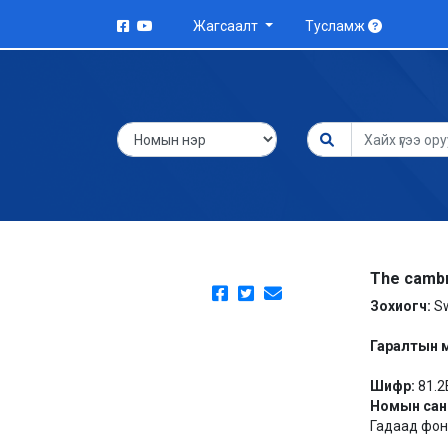
Жагсаалт
Тусламж
The cambr
Зохиогч:
Sw
Гаралтын 
Шифр:
81.2
Номын сан
Гадаад фонд