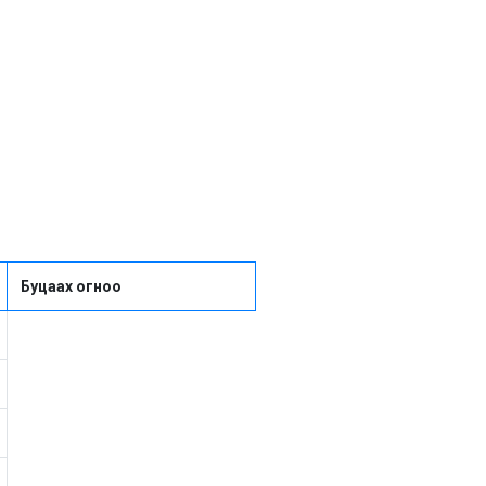
Буцаах огноо