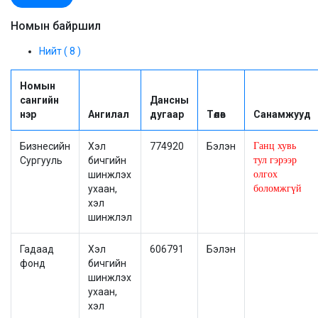
Номын байршил
Нийт ( 8 )
Номын
сангийн
Дансны
нэр
Ангилал
дугаар
Төлөв
Санамжууд
Бизнесийн
Хэл
774920
Бэлэн
Ганц хувь
Сургууль
бичгийн
тул гэрээр
шинжлэх
олгох
ухаан,
боломжгүй
хэл
шинжлэл
Гадаад
Хэл
606791
Бэлэн
фонд
бичгийн
шинжлэх
ухаан,
хэл