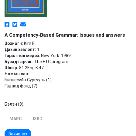
A Competency-Based Grammar: Issues and answers
Зохиогч:
Kirn.E.
Дахин хэвлэлт:
1
Гаралтын мэдээ:
New York: 1989
Бусад гарчиг:
The ETC program.
Шифр:
81.2Eng K 47.
Номын сан:
Бизнесийн Сургууль (1),
Гадаад фонд (7).
Бэлэн (8).
MARC:
ISBD:
Захиалах