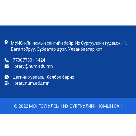
МУИС-ийн номын сангийн байр, Их Сургуулийн гудамж - 1,
Бага тойруу, Сүхбаатар дүүрэг, Улаанбаатар хот
77307730 - 1424
library@num.edu.mn
Цагийн хуваарь, Холбоо барих
library.num.edu.mn
© 2022 МОНГОЛ УЛСЫН ИХ СУРГУУЛИЙН НОМЫН САН