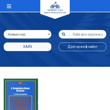
ХАЙХ
Дэлгэрэнгүй хайлт