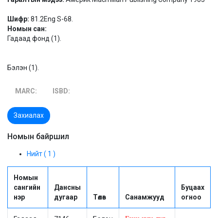
Шифр:
81.2Eng S-68.
Номын сан:
Гадаад фонд (1).
Бэлэн (1).
MARC:
ISBD:
Захиалах
Номын байршил
Нийт ( 1 )
Номын
сангийн
Дансны
Буцаах
нэр
дугаар
Төлөв
Санамжууд
огноо