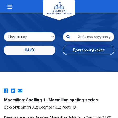
ХАЙХ
Дэлгэрэнгүй хайлт
Macmillan: Spelling 1.: Macmillan speling series
Зохиогч:
Smith C.B; Coomber J.E; Peet H.D.
Гаралтын мэдээ:
Америк Macmillan Publishing Company 1983