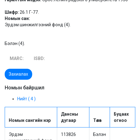
Шифр:
26.1 Г-77.
Номын сан:
Эрдэм шинжилгээний фонд (4).
Бэлэн (4).
MARC:
ISBD:
Захиалах
Номын байршил
Нийт ( 4 )
Дансны
Буцаах
Номын сангийн нэр
дугаар
Төлөв
огноо
Эрдэм
113826
Бэлэн