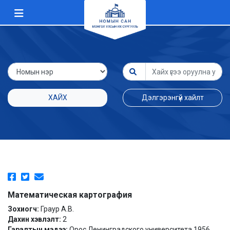
ХАЙХ
Дэлгэрэнгүй хайлт
Математическая картография
Зохиогч:
Граур А.В.
Дахин хэвлэлт:
2
Гаралтын мэдээ:
Орос Ленинградского университета 1956