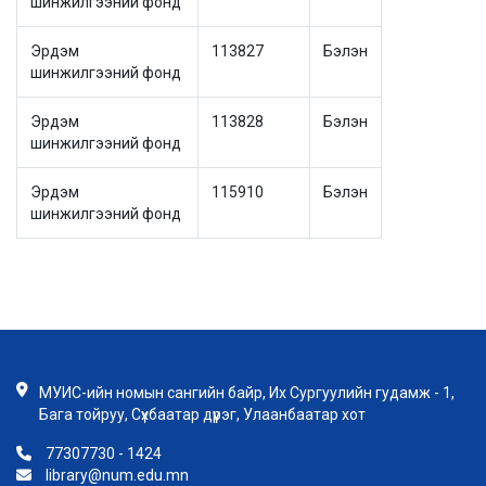
шинжилгээний фонд
Эрдэм
113827
Бэлэн
шинжилгээний фонд
Эрдэм
113828
Бэлэн
шинжилгээний фонд
Эрдэм
115910
Бэлэн
шинжилгээний фонд
МУИС-ийн номын сангийн байр, Их Сургуулийн гудамж - 1,
Бага тойруу, Сүхбаатар дүүрэг, Улаанбаатар хот
77307730 - 1424
library@num.edu.mn