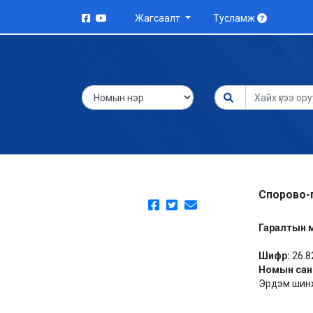
Жагсаалт
Тусламж
Спорово-
Гаралтын 
Шифр:
26.8
Номын сан
Эрдэм шинж