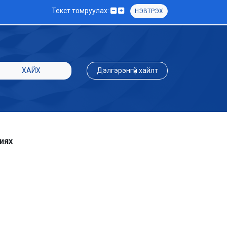
Текст томруулах:
НЭВТРЭХ
ХАЙХ
Дэлгэрэнгүй хайлт
иях