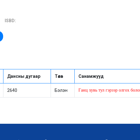
ISBD:
Дансны дугаар
Төлөв
Санамжууд
2640
Бэлэн
Ганц хувь тул гэрээр олгох бол