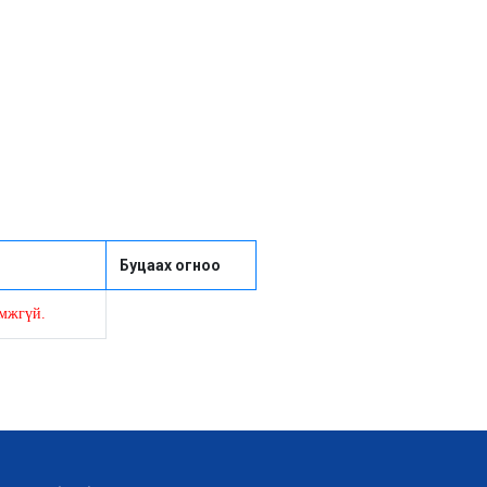
Буцаах огноо
омжгүй.