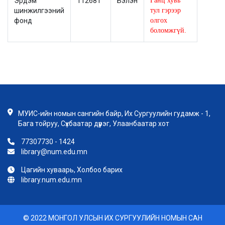
Эрдэм
112681
Бэлэн
Ганц хувь
шинжилгээний
тул гэрээр
фонд
олгох
боломжгүй.
МУИС-ийн номын сангийн байр, Их Сургуулийн гудамж - 1,
Бага тойруу, Сүхбаатар дүүрэг, Улаанбаатар хот
77307730 - 1424
library@num.edu.mn
Цагийн хуваарь, Холбоо барих
library.num.edu.mn
© 2022 МОНГОЛ УЛСЫН ИХ СУРГУУЛИЙН НОМЫН САН