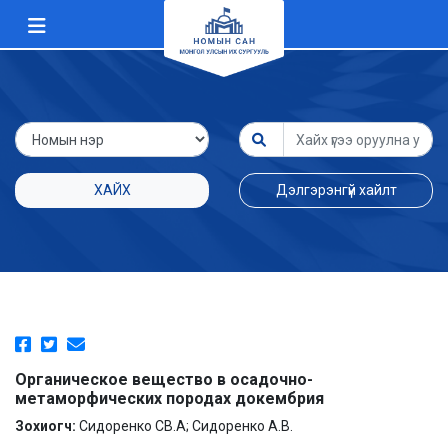
ХАЙХ
Дэлгэрэнгүй хайлт
Органическое вещество в осадочно-
метаморфических породах докембрия
Зохиогч:
Сидоренко СВ.А; Сидоренко А.В.