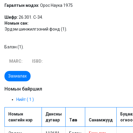
Гаралтын мэдээ:
Орос Наука 1975
Шифр:
26.301. С-34.
Номын сан:
Эрдэм шинжилгээний фонд (1).
Бэлэн (1).
MARC:
ISBD:
Захиалах
Номын байршил
Нийт ( 1 )
Номын
Дансны
Буцаа
сангийн нэр
дугаар
Төлөв
Санамжууд
огноо