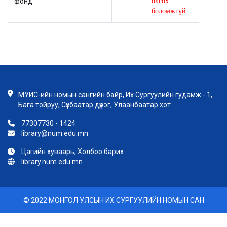
фонд
олгох
боломжгүй.
МУИС-ийн номын сангийн байр, Их Сургуулийн гудамж - 1,
Бага тойруу, Сүхбаатар дүүрэг, Улаанбаатар хот
77307730 - 1424
library@num.edu.mn
Цагийн хуваарь, Холбоо барих
library.num.edu.mn
© 2022 МОНГОЛ УЛСЫН ИХ СУРГУУЛИЙН НОМЫН САН