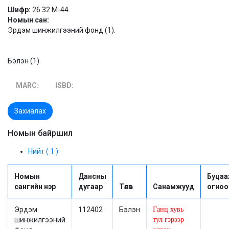
Шифр:
26.32 М-44.
Номын сан:
Эрдэм шинжилгээний фонд (1).
Бэлэн (1).
MARC:
ISBD:
Захиалах
Номын байршил
Нийт ( 1 )
Номын
Дансны
Буцаа
сангийн нэр
дугаар
Төлөв
Санамжууд
огноо
Эрдэм
112402
Бэлэн
Ганц хувь
шинжилгээний
тул гэрээр