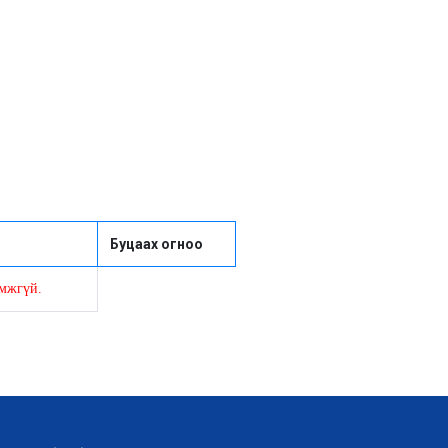
Буцаах огноо
омжгүй.