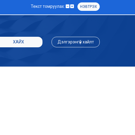
Текст томруулах:
НЭВТРЭХ
ХАЙХ
Дэлгэрэнгүй хайлт