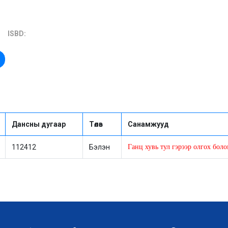
ISBD:
Дансны дугаар
Төлөв
Санамжууд
112412
Бэлэн
Ганц хувь тул гэрээр олгох бол