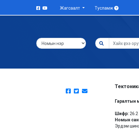
Жагсаалт
Тусламж
Тектоник
Гаралтын 
Шифр:
26.2
Номын сан
Эрдэм шинж