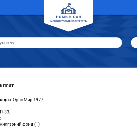
а плит
мэдээ:
Орос Мир 1977
 П-33.
:
илгээний фонд (1).