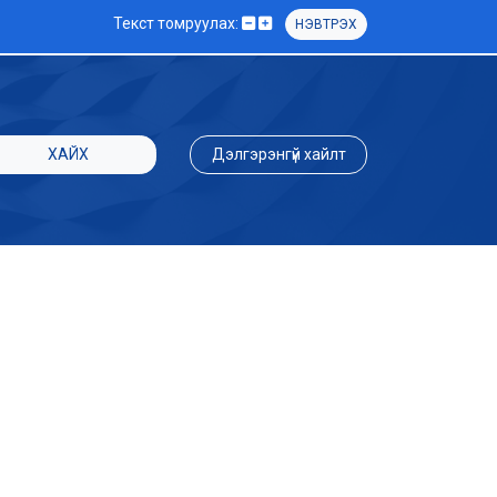
Текст томруулах:
НЭВТРЭХ
ХАЙХ
Дэлгэрэнгүй хайлт