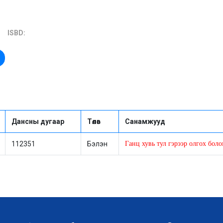
ISBD:
Дансны дугаар
Төлөв
Санамжууд
112351
Бэлэн
Ганц хувь тул гэрээр олгох бол