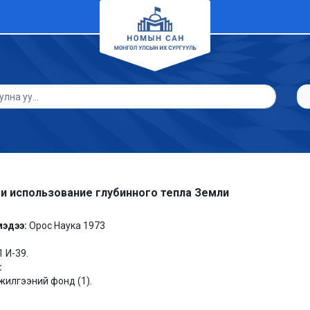
 и использование глубинного тепла Земли
мэдээ:
Орос Наука 1973
1 И-39.
:
илгээний фонд (1).