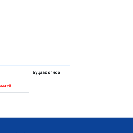
Буцаах огноо
омжгүй.