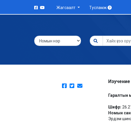
Жагсаалт
Тусламж
Изучение
Гаралтын 
Шифр:
26.2
Номын сан
Эрдэм шинж