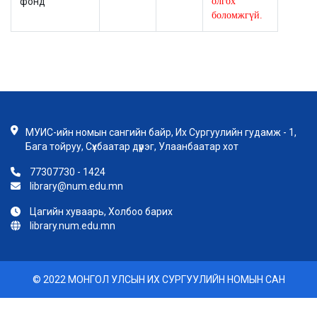
фонд
олгох
боломжгүй.
МУИС-ийн номын сангийн байр, Их Сургуулийн гудамж - 1,
Бага тойруу, Сүхбаатар дүүрэг, Улаанбаатар хот
77307730 - 1424
library@num.edu.mn
Цагийн хуваарь, Холбоо барих
library.num.edu.mn
© 2022 МОНГОЛ УЛСЫН ИХ СУРГУУЛИЙН НОМЫН САН