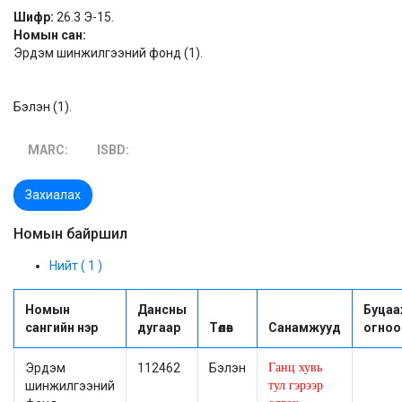
Шифр:
26.3 Э-15.
Номын сан:
Эрдэм шинжилгээний фонд (1).
Бэлэн (1).
MARC:
ISBD:
Захиалах
Номын байршил
Нийт ( 1 )
Номын
Дансны
Буцаа
сангийн нэр
дугаар
Төлөв
Санамжууд
огноо
Эрдэм
112462
Бэлэн
Ганц хувь
шинжилгээний
тул гэрээр