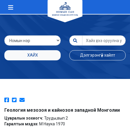
ХАЙХ
Дэлгэрэнгүй хайлт
Геология мезозоя и кайнозоя западной Монголии
Цувралын зохиогч:
Труды,вып 2
Гаралтын мэдээ:
М Наука 1970