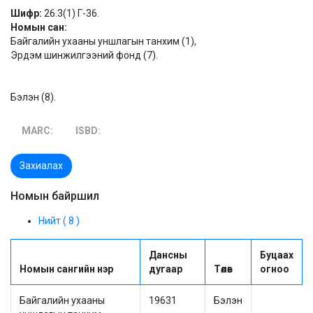
Шифр:
26.3(1) Г-36.
Номын сан:
Байгалийн ухааны уншлагын танхим (1),
Эрдэм шинжилгээний фонд (7).
Бэлэн (8).
MARC:
ISBD:
Захиалах
Номын байршил
Нийт ( 8 )
Дансны
Буцаах
Номын сангийн нэр
дугаар
Төлөв
огноо
Байгалийн ухааны
19631
Бэлэн