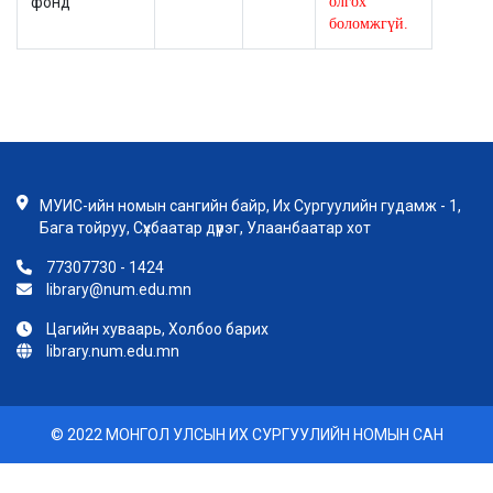
фонд
олгох
боломжгүй.
МУИС-ийн номын сангийн байр, Их Сургуулийн гудамж - 1,
Бага тойруу, Сүхбаатар дүүрэг, Улаанбаатар хот
77307730 - 1424
library@num.edu.mn
Цагийн хуваарь, Холбоо барих
library.num.edu.mn
© 2022 МОНГОЛ УЛСЫН ИХ СУРГУУЛИЙН НОМЫН САН