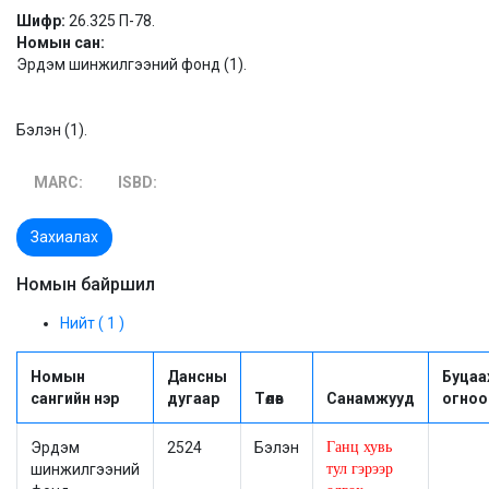
Шифр:
26.325 П-78.
Номын сан:
Эрдэм шинжилгээний фонд (1).
Бэлэн (1).
MARC:
ISBD:
Захиалах
Номын байршил
Нийт ( 1 )
Номын
Дансны
Буцаа
сангийн нэр
дугаар
Төлөв
Санамжууд
огноо
Эрдэм
2524
Бэлэн
Ганц хувь
шинжилгээний
тул гэрээр