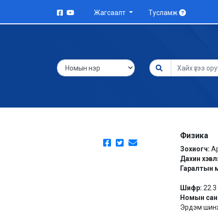
Жагсаалт
Тусламж
Физика
Зохиогч:
А
Дахин хэвл
Гаралтын 
Шифр:
22.3
Номын сан
Эрдэм шинж