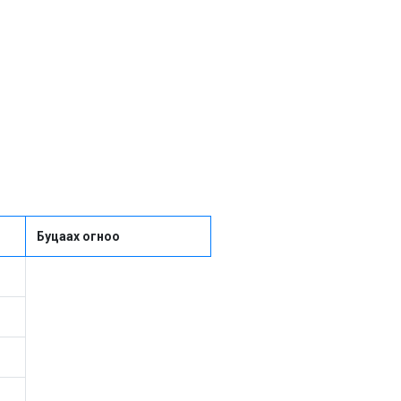
Буцаах огноо