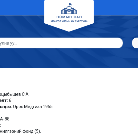
рцыбышев С.А.
элт:
6
мэдээ:
Орос Медгиза 1955
 А-88.
:
илгээний фонд (5).