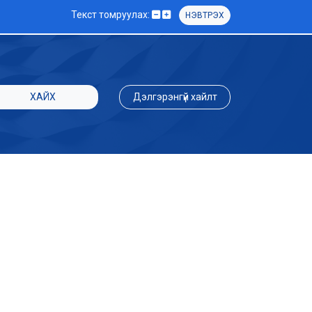
Текст томруулах:
НЭВТРЭХ
ХАЙХ
Дэлгэрэнгүй хайлт