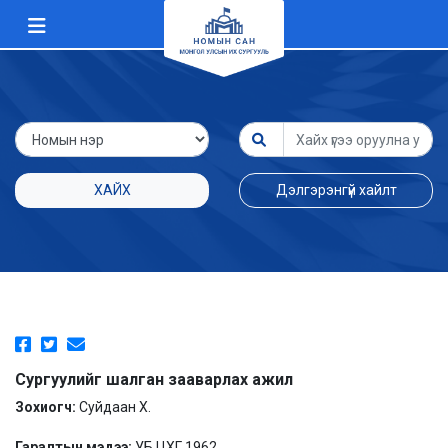
ХАЙХ
Дэлгэрэнгүй хайлт
Сургуулийг шалган зааварлах ажил
Зохиогч:
Суйдаан Х.
Гаралтын мэдээ:
УБ ЦХГ 1962