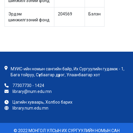
шинжилгээний фонд
Эрдэм
204569
Бэлэн
шинжилгээний фонд
МУИС-ийн номын сангийн байр, Их Сургуулийн гудамж - 1,
Бага тойруу, Сүхбаатар дүүрэг, Улаанбаатар хот
77307730 - 1424
library@num.edu.mn
Цагийн хуваарь, Холбоо барих
library.num.edu.mn
© 2022 МОНГОЛ УЛСЫН ИХ СУРГУУЛИЙН НОМЫН САН