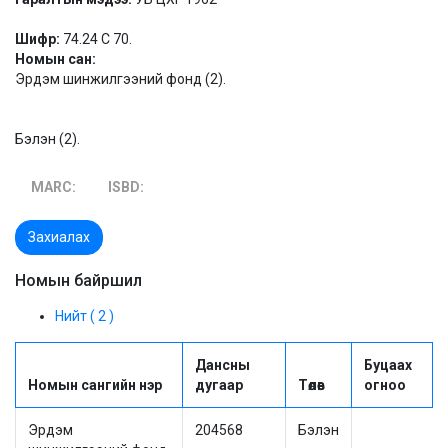
Шифр:
74.24 С 70.
Номын сан:
Эрдэм шинжилгээний фонд (2).
Бэлэн (2).
MARC:
ISBD:
Захиалах
Номын байршил
Нийт ( 2 )
Дансны
Буцаах
Номын сангийн нэр
дугаар
Төлөв
огноо
Эрдэм
204568
Бэлэн