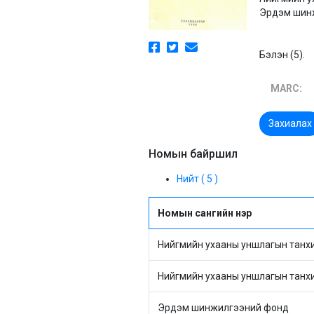
Эрдэм шинж
Бэлэн (5).
MARC:
Захиалах
Номын байршил
Нийт ( 5 )
Номын сангийн нэр
Нийгмийн ухааны уншлагын танх
Нийгмийн ухааны уншлагын танх
Эрдэм шинжилгээний фонд