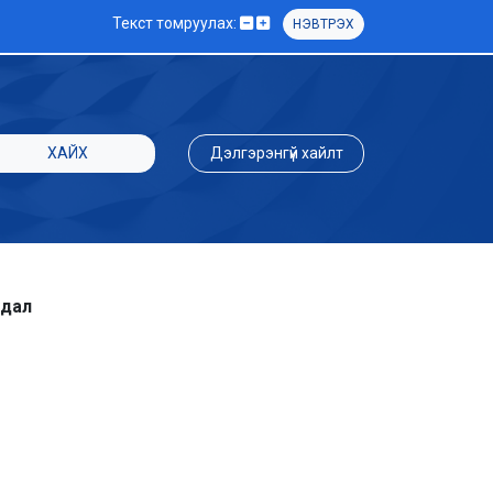
Текст томруулах:
НЭВТРЭХ
ХАЙХ
Дэлгэрэнгүй хайлт
удал
ь