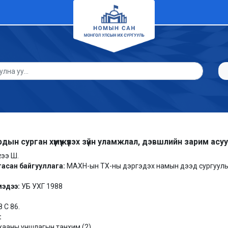
дын сурган хүмүүжүүлэх зүйн уламжлал, дэвшлийн зарим асу
хээ Ш.
гасан байгууллага:
МАХН-ын ТХ-ны дэргэдэх намын дээд сургуул
мэдээ:
УБ УХГ 1988
8 С 86.
:
хааны уншлагын танхим (2),