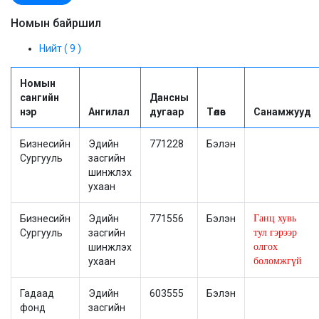
Номын байршил
Нийт ( 9 )
Номын
сангийн
Дансны
нэр
Ангилал
дугаар
Төлөв
Санамжууд
Бизнесийн
Эдийн
771228
Бэлэн
Сургууль
засгийн
шинжлэх
ухаан
Бизнесийн
Эдийн
771556
Бэлэн
Ганц хувь
Сургууль
засгийн
тул гэрээр
шинжлэх
олгох
ухаан
боломжгүй
Гадаад
Эдийн
603555
Бэлэн
фонд
засгийн