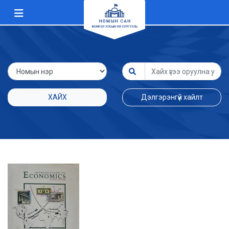
ХАЙХ
Дэлгэрэнгүй хайлт