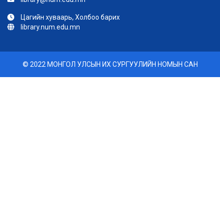
Цагийн хуваарь, Холбоо барих
library.num.edu.mn
© 2022 МОНГОЛ УЛСЫН ИХ СУРГУУЛИЙН НОМЫН САН