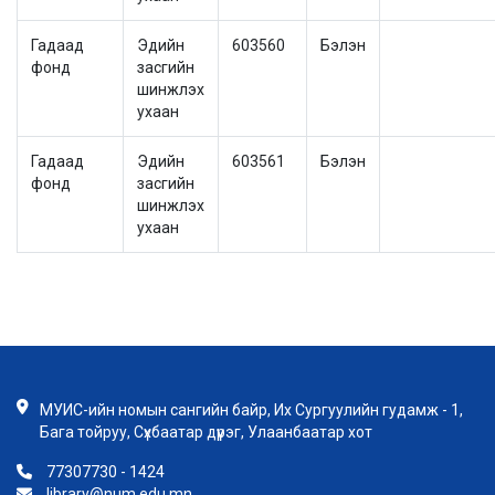
Гадаад
Эдийн
603560
Бэлэн
фонд
засгийн
шинжлэх
ухаан
Гадаад
Эдийн
603561
Бэлэн
фонд
засгийн
шинжлэх
ухаан
МУИС-ийн номын сангийн байр, Их Сургуулийн гудамж - 1,
Бага тойруу, Сүхбаатар дүүрэг, Улаанбаатар хот
77307730 - 1424
library@num.edu.mn