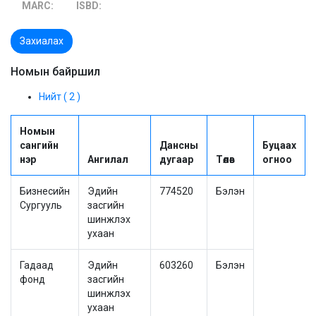
MARC:
ISBD:
Захиалах
Номын байршил
Нийт ( 2 )
Номын
сангийн
Дансны
Буцаах
нэр
Ангилал
дугаар
Төлөв
огноо
Бизнесийн
Эдийн
774520
Бэлэн
Сургууль
засгийн
шинжлэх
ухаан
Гадаад
Эдийн
603260
Бэлэн
фонд
засгийн
шинжлэх
ухаан