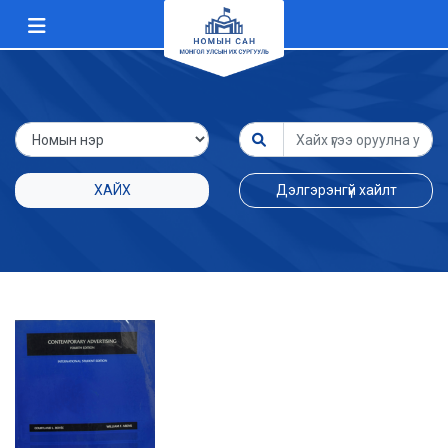
ХАЙХ
Дэлгэрэнгүй хайлт