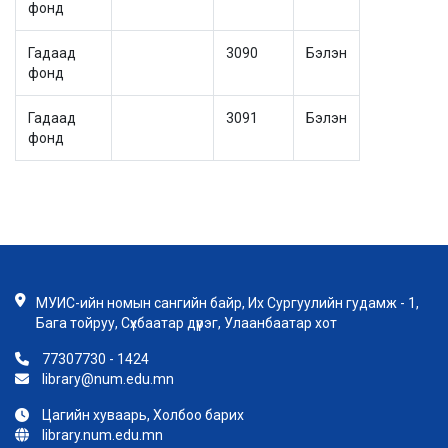
фонд
Гадаад
3090
Бэлэн
фонд
Гадаад
3091
Бэлэн
фонд
МУИС-ийн номын сангийн байр, Их Сургуулийн гудамж - 1,
Бага тойруу, Сүхбаатар дүүрэг, Улаанбаатар хот
77307730 - 1424
library@num.edu.mn
Цагийн хуваарь, Холбоо барих
library.num.edu.mn