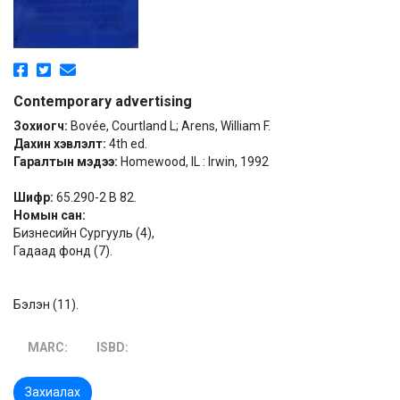
Contemporary advertising
Зохиогч:
Bovée, Courtland L; Arens, William F.
Дахин хэвлэлт:
4th ed.
Гаралтын мэдээ:
Homewood, IL : Irwin, 1992
Шифр:
65.290-2 B 82.
Номын сан:
Бизнесийн Сургууль (4),
Гадаад фонд (7).
Бэлэн (11).
MARC:
ISBD:
Захиалах