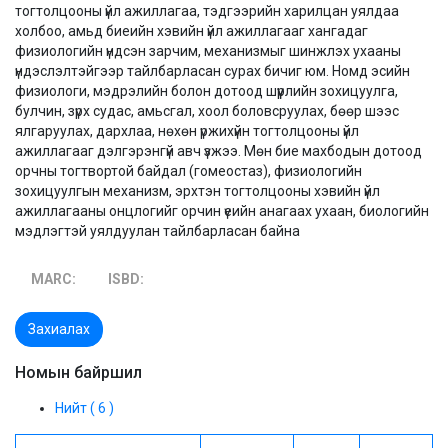
тогтолцооны үйл ажиллагаа, тэдгээрийн харилцан уялдаа
холбоо, амьд биеийн хэвийн үйл ажиллагааг хангадаг
физиологийн үндсэн зарчим, механизмыг шинжлэх ухааны
үндэслэлтэйгээр тайлбарласан сурах бичиг юм. Номд эсийн
физиологи, мэдрэлийн болон дотоод шүүрлийн зохицуулга,
булчин, зүрх судас, амьсгал, хоол боловсруулах, бөөр шээс
ялгаруулах, дархлаа, нөхөн үржихүйн тогтолцооны үйл
ажиллагааг дэлгэрэнгүй авч үзжээ. Мөн бие махбодын дотоод
орчны тогтвортой байдал (гомеостаз), физиологийн
зохицуулгын механизм, эрхтэн тогтолцооны хэвийн үйл
ажиллагааны онцлогийг орчин үеийн анагаах ухаан, биологийн
мэдлэгтэй уялдуулан тайлбарласан байна
MARC:
ISBD:
Захиалах
Номын байршил
Нийт ( 6 )