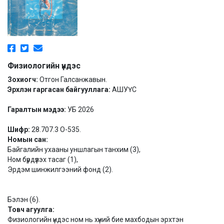
Физиологийн үндэс
Зохиогч:
Отгон Галсанжавын.
Эрхлэн гаргасан байгууллага:
АШУҮС
Гаралтын мэдээ:
УБ 2026
Шифр:
28.707.3 О-535.
Номын сан:
Байгалийн ухааны уншлагын танхим (3),
Ном бүрдүүлэх тасаг (1),
Эрдэм шинжилгээний фонд (2).
Бэлэн (6).
Товч агуулга:
Физиологийн үндэс ном нь хүний бие махбодын эрхтэн