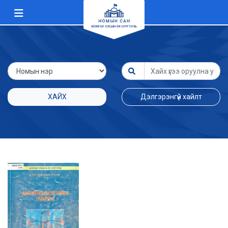
ХАЙХ
Дэлгэрэнгүй хайлт