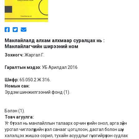
Манлайлалд алхам алхмаар суралцах нь :
Манлайлагчийн ширээний ном
Зохиогч:
Жаргал Г.
Гаралтын мэдээ:
УБ Арилдал 2016
Шифр:
65.050.2 Ж 316.
Номын сан:
Эрдэм шинжилгээний фонд (1).
Бэлэн (1).
Товч агуулга:
Уг бүтээл нь манлайллын талаарх орчин үеийн онол, арга зүйн
урсгал чиглэлүүдийн үзэл санааг цогцлоон, дасгал болон шүүн
хэлэлцэх жишээ сорил, тухайн асуудлыг гүнзгийрүүлэн судлах