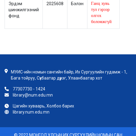
Эрдэм
2025608
Бэлэн
Ганц хувь
шинжилгээний
тул гэрээр
фонд
олгох
боломжгүй
МУИС-ийн номын сангийн байр, Их Сургуулийн гудамж - 1,
Бага тойруу, Сүхбаатар дүүрэг, Улаанбаатар хот
77307730 - 1424
library@num.edu.mn
Цагийн хуваарь, Холбоо барих
library.num.edu.mn
© 2022 МОНГОЛ УЛСЫН ИХ СУРГУУЛИЙН НОМЫН САН