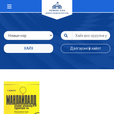
ХАЙХ
Дэлгэрэнгүй хайлт