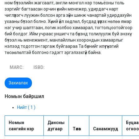
ном бүтээлийн жагсаалт, англи-монгол нэр томьёоны толь
зэргийг багтаасан орчин үеийн менежер, удирдагч нарт
чиглүүлэгч луужин болсон арга зүйн шинж чанартай удирдахуйн
ухааны бүтээл болно. Хүний үйл хөдлөл, бусдад үзүүлэх нөлөө ямар
нэг учир шалтгаан, логик холбоо хамаарал, тогтолцоотойгоор
бий болдог. Ийм учраас уншигч та бүхэнд толилуулж буй энэхүү
бүтээл нь менежмент, манлайллын хоорондын хамаарлыг
нэлээд тодотгон гаргаж буйгаараа Та бүхнийг илүү гүнзгий
төсөөлөлтэй болгоно гэдэгт эргэлзэхгүй байна.
MARC:
ISBD:
Захиалах
Номын байршил
Нийт ( 1 )
Номын
Дансны
Буцаа
сангийн нэр
дугаар
Төлөв
Санамжууд
огноо