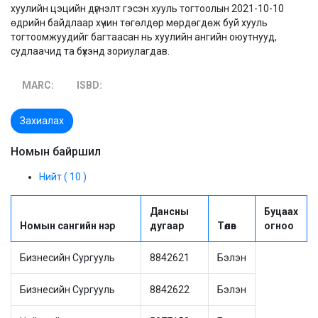
хуулийн цэцийн дүгнэлт гэсэн хууль тогтоолын 2021-10-10
өдрийн байдлаар хүчин төгөлдөр мөрдөгдөж буй хууль
тогтоомжуудийг багтаасан нь хуулийн ангийн оюутнууд,
судлаачид та бүхэнд зориулагдав.
MARC:
ISBD:
Захиалах
Номын байршил
Нийт ( 10 )
Дансны
Буцаах
Номын сангийн нэр
дугаар
Төлөв
огноо
Бизнесийн Сургууль
8842621
Бэлэн
Бизнесийн Сургууль
8842622
Бэлэн