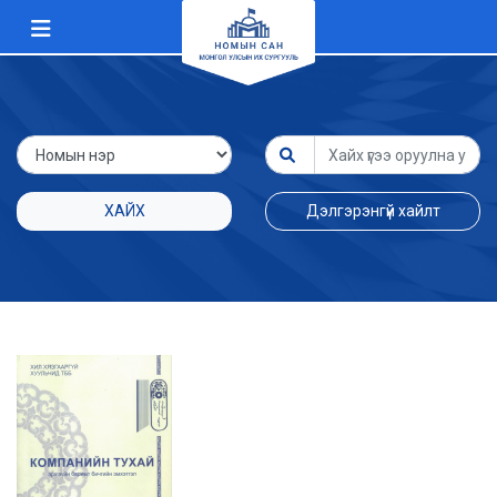
ХАЙХ
Дэлгэрэнгүй хайлт