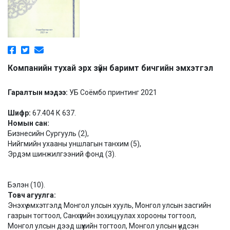
Компанийн тухай эрх зүйн баримт бичгийн эмхэтгэл
Гаралтын мэдээ:
УБ Соёмбо принтинг 2021
Шифр:
67.404 К 637.
Номын сан:
Бизнесийн Сургууль (2),
Нийгмийн ухааны уншлагын танхим (5),
Эрдэм шинжилгээний фонд (3).
Бэлэн (10).
Товч агуулга:
Энэхүү эмхэтгэлд Монгол улсын хууль, Монгол улсын засгийн
газрын тогтоол, Санхүүгийн зохицуулах хорооны тогтоол,
Монгол улсын дээд шүүхийн тогтоол, Монгол улсын үндсэн