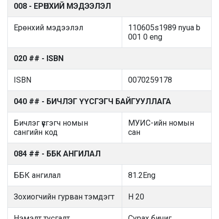
008 - ЕРӨНХИЙ МЭДЭЭЛЭЛ
Ерөнхий мэдээлэл
110605s1989 nyua b
001 0 eng
020 ## - ISBN
ISBN
0070259178
040 ## - БИЧЛЭГ ҮҮСГЭГЧ БАЙГУУЛЛАГА
Бичлэг үүсгэгч номын
МУИС-ийн номын
сангийн код
сан
084 ## - ББК АНГИЛАЛ
ББК ангилал
81.2Eng
Зохиогчийн гурван тэмдэгт
H 20
Нэмэлт тусгалт
Сурах бичиг