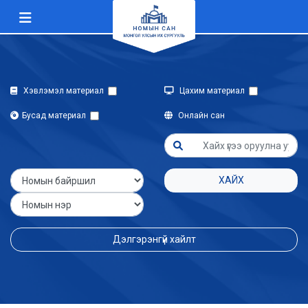
Хэвлэмэл материал
Цахим материал
Бусад материал
Онлайн сан
ХАЙХ
Дэлгэрэнгүй хайлт