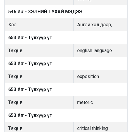
546 ## - ХЭЛНИЙ ТУХАЙ МЭДЭЭ
Хэл
Англи хэл дээр,
653 ## - Түлхүүр үг
Түлхүүр үг
english language
653 ## - Түлхүүр үг
Түлхүүр үг
exposition
653 ## - Түлхүүр үг
Түлхүүр үг
rhetoric
653 ## - Түлхүүр үг
Түлхүүр үг
critical thinking