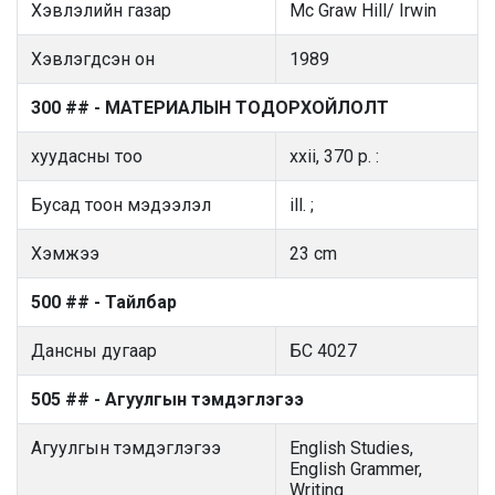
Хэвлэлийн газар
Mc Graw Hill/ Irwin
Хэвлэгдсэн он
1989
300 ## - МАТЕРИАЛЫН ТОДОРХОЙЛОЛТ
хуудасны тоо
xxii, 370 p. :
Бусад тоон мэдээлэл
ill. ;
Хэмжээ
23 cm
500 ## - Тайлбар
Дансны дугаар
БС 4027
505 ## - Агуулгын тэмдэглэгээ
Агуулгын тэмдэглэгээ
English Studies,
English Grammer,
Writing