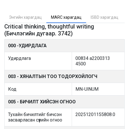
Энгийн харагдац
MARC харагдац
ISBD харагдац
Critical thinking, thoughtful writing
(Бичлэгийн дугаар. 3742)
000 -УДИРДЛАГА
Удирдлага
00834 a2200313
4500
003 - ХЯНАЛТЫН ТОО ТОДОРХОЙЛОГЧ
Код
MN-UlNUM
005 - БИЧИЛТ ХИЙСЭН ОГНОО
Тухайн бичилтийг бичсэн
20251201155808.0
засварласан сүүлийн огноо