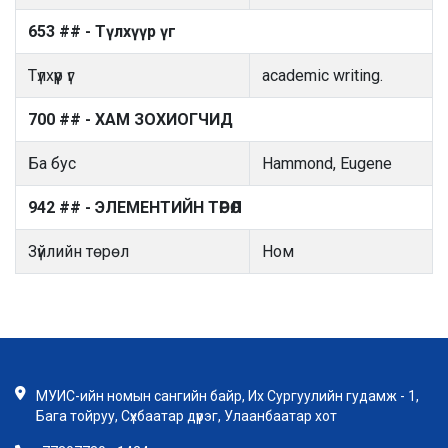
653 ## - Түлхүүр үг
Түлхүүр үг
academic writing.
700 ## - ХАМ ЗОХИОГЧИД
Ба бус
Hammond, Eugene
942 ## - ЭЛЕМЕНТИЙН ТӨРӨЛ
Зүйлийн төрөл
Ном
МУИС-ийн номын сангийн байр, Их Сургуулийн гудамж - 1,
Бага тойруу, Сүхбаатар дүүрэг, Улаанбаатар хот