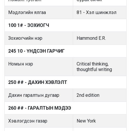
Мэдлэгийн ялгаа
81 - Хэл шинжлэл
100 1# - ЗОХИОГЧ
Зохиогчийн нэр
Hammond E.R.
245 10 - ҮНДСЭН ГАРЧИГ
Номын нэр
Critical thinking,
thoughtful writing
250 ## - ДАХИН ХЭВЛЭЛТ
Дахин гаралтын дугаар
2nd edition
260 ## - ГАРАЛТЫН МЭДЭЭ
Хэвлэгдсэн газар
New York