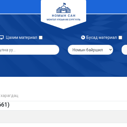
Цахим материал
Бусад материал
 харагдац
661)