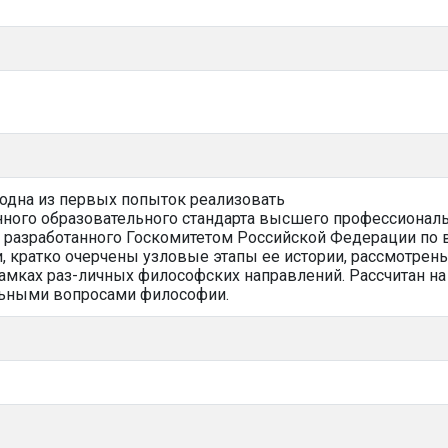
 одна из первых попыток реализовать
ного образовательного стандарта высшего профессиональ
, разработанного Госкомитетом Российской Федерации п
 кратко очерчены узловые этапы ее истории, рассмотре
мках раз-личных философских направлений. Рассчитан на с
льными вопросами философии.