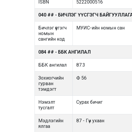
ISBN
5222000516
040 ## - БИЧЛЭГ ҮҮСГЭГЧ БАЙГУУЛЛАГ
Бичлэг үүсгэгч
МУИС-ийн номын сан
номын
сангийн код
084 ## - ББК АНГИЛАЛ
ББК ангилал
87.3
Зохиогчийн
Ф 56
гурван
тэмдэгт
Нэмэлт
Сурах бичиг
тусгалт
Мэдлэгийн
87 - Гүн ухаан
ялгаа