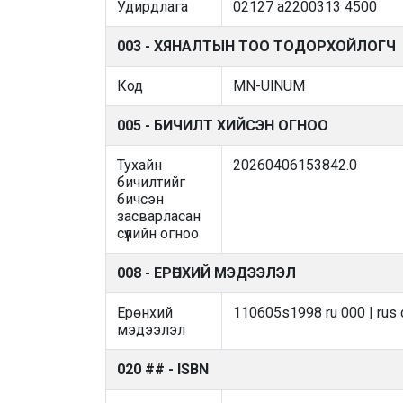
Удирдлага
02127 a2200313 4500
003 - ХЯНАЛТЫН ТОО ТОДОРХОЙЛОГЧ
Код
MN-UlNUM
005 - БИЧИЛТ ХИЙСЭН ОГНОО
Тухайн
20260406153842.0
бичилтийг
бичсэн
засварласан
сүүлийн огноо
008 - ЕРӨНХИЙ МЭДЭЭЛЭЛ
Ерөнхий
110605s1998 ru 000 | rus 
мэдээлэл
020 ## - ISBN