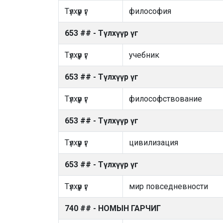
Түлхүүр үг
философия
653 ## - Түлхүүр үг
Түлхүүр үг
учебник
653 ## - Түлхүүр үг
Түлхүүр үг
философствование
653 ## - Түлхүүр үг
Түлхүүр үг
цивилизация
653 ## - Түлхүүр үг
Түлхүүр үг
мир повседневности
740 ## - НОМЫН ГАРЧИГ