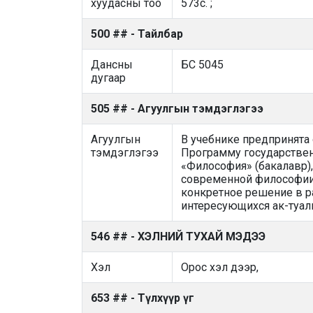
хуудасны тоо
573с. ;
500 ## - Тайлбар
Дансны
БС 5045
дугаар
505 ## - Агуулгын тэмдэглэгээ
Агуулгын
В учебнике предпринята
тэмдэглэгээ
Программу государствен
«Философия» (бакалавр)
современной философии,
конкретное решение в ра
интересующихся ак-туа
546 ## - ХЭЛНИЙ ТУХАЙ МЭДЭЭ
Хэл
Орос хэл дээр,
653 ## - Түлхүүр үг