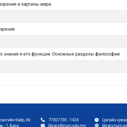
зрения и картины мира
ззрение
о знания и его функции. Основные разделы философии
ангийн байр, Их
77307730 - 1424
Цагийн хуваа
 - 1, Бага
library@num.edu.mn
library.num.