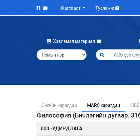
Жагсаалт
Тусламж
Хэвлэмэл материал
Энгийн харагдац
MARC харагдац
ISBD
Философия (Бичлэгийн дугаар. 31
000 -УДИРДЛАГА