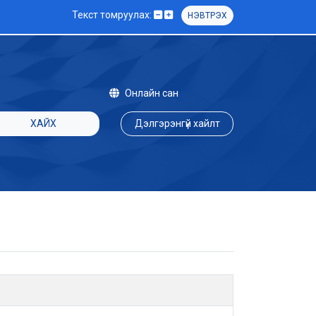
Текст томруулах:
НЭВТРЭХ
Онлайн сан
ХАЙХ
Дэлгэрэнгүй хайлт