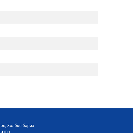
рь, Холбоо барих
edu.mn