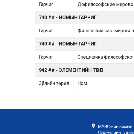
Гарчиг
Дофилософские мировоз
740 ## - НОМЫН ГАРЧИГ
Гарчиг
Философия как. мирово
740 ## - НОМЫН ГАРЧИГ
Гарчиг
Специфика философског
942 ## - ЭЛЕМЕНТИЙН ТӨРӨЛ
Зүйлийн төрөл
Ном
МУИС-ийн номын с
Сургуулийн гудамж