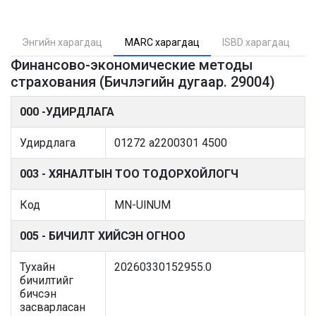
Энгийн харагдац
MARC харагдац
ISBD харагдац
Финансово-экономические методы
страхования (Бичлэгийн дугаар. 29004)
000 -УДИРДЛАГА
Удирдлага
01272 a2200301 4500
003 - ХЯНАЛТЫН ТОО ТОДОРХОЙЛОГЧ
Код
MN-UlNUM
005 - БИЧИЛТ ХИЙСЭН ОГНОО
Тухайн
20260330152955.0
бичилтийг
бичсэн
засварласан