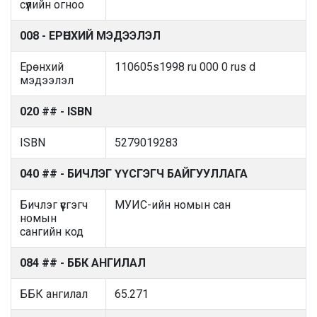
сүүлийн огноо
008 - ЕРӨНХИЙ МЭДЭЭЛЭЛ
Ерөнхий
110605s1998 ru 000 0 rus d
мэдээлэл
020 ## - ISBN
ISBN
5279019283
040 ## - БИЧЛЭГ ҮҮСГЭГЧ БАЙГУУЛЛАГА
Бичлэг үүсгэгч
МУИС-ийн номын сан
номын
сангийн код
084 ## - ББК АНГИЛАЛ
ББК ангилал
65.271