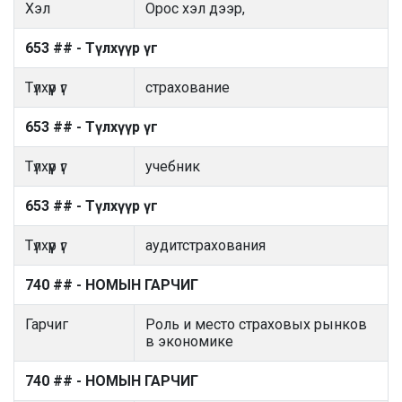
Хэл
Орос хэл дээр,
653 ## - Түлхүүр үг
Түлхүүр үг
страхование
653 ## - Түлхүүр үг
Түлхүүр үг
учебник
653 ## - Түлхүүр үг
Түлхүүр үг
аудитстрахования
740 ## - НОМЫН ГАРЧИГ
Гарчиг
Роль и место страховых рынков
в экономике
740 ## - НОМЫН ГАРЧИГ