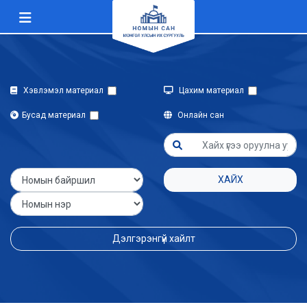
Хэвлэмэл материал
Цахим материал
Бусад материал
Онлайн сан
ХАЙХ
Дэлгэрэнгүй хайлт