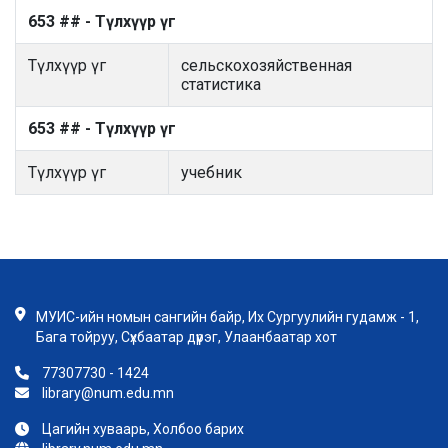
653 ## - Түлхүүр үг
Түлхүүр үг
сельскохозяйственная
статистика
653 ## - Түлхүүр үг
Түлхүүр үг
учебник
МУИС-ийн номын сангийн байр, Их Сургуулийн гудамж - 1,
Бага тойруу, Сүхбаатар дүүрэг, Улаанбаатар хот
77307730 - 1424
library@num.edu.mn
Цагийн хуваарь, Холбоо барих