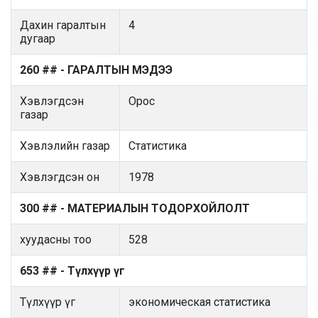
Дахин гаралтын
4
дугаар
260 ## - ГАРАЛТЫН МЭДЭЭ
Хэвлэгдсэн
Орос
газар
Хэвлэлийн газар
Статистика
Хэвлэгдсэн он
1978
300 ## - МАТЕРИАЛЫН ТОДОРХОЙЛОЛТ
хуудасны тоо
528
653 ## - Түлхүүр үг
Түлхүүр үг
экономическая статистика