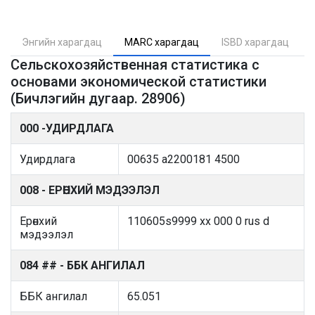
Энгийн харагдац
MARC харагдац
ISBD харагдац
Сельскохозяйственная статистика с
основами экономической статистики
(Бичлэгийн дугаар. 28906)
000 -УДИРДЛАГА
Удирдлага
00635 a2200181 4500
008 - ЕРӨНХИЙ МЭДЭЭЛЭЛ
Ерөнхий
110605s9999 xx 000 0 rus d
мэдээлэл
084 ## - ББК АНГИЛАЛ
ББК ангилал
65.051