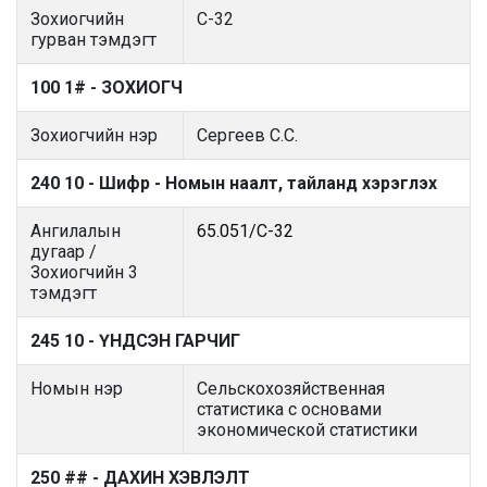
Зохиогчийн
С-32
гурван тэмдэгт
100 1# - ЗОХИОГЧ
Зохиогчийн нэр
Сергеев С.С.
240 10 - Шифр - Номын наалт, тайланд хэрэглэх
Ангилалын
65.051/С-32
дугаар /
Зохиогчийн 3
тэмдэгт
245 10 - ҮНДСЭН ГАРЧИГ
Номын нэр
Сельскохозяйственная
статистика с основами
экономической статистики
250 ## - ДАХИН ХЭВЛЭЛТ