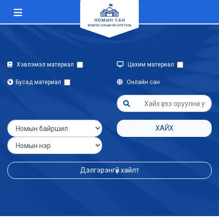
Хэвлэмэл материал
Цахим материал
Бусад материал
Онлайн сан
ХАЙХ
Дэлгэрэнгүй хайлт