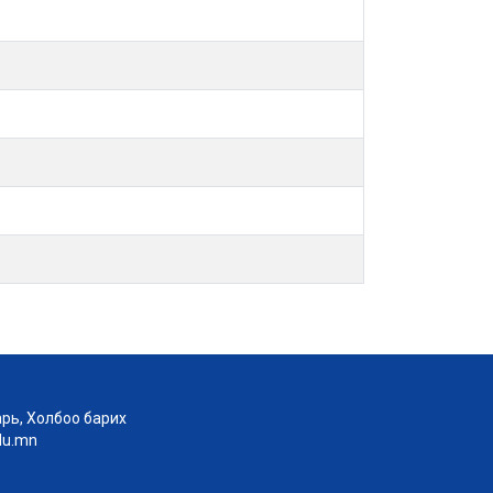
рь, Холбоо барих
edu.mn