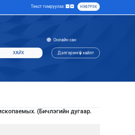
Текст томруулах:
НЭВТРЭХ
Онлайн сан
ХАЙХ
Дэлгэрэнгүй хайлт
скопаемых. (Бичлэгийн дугаар.