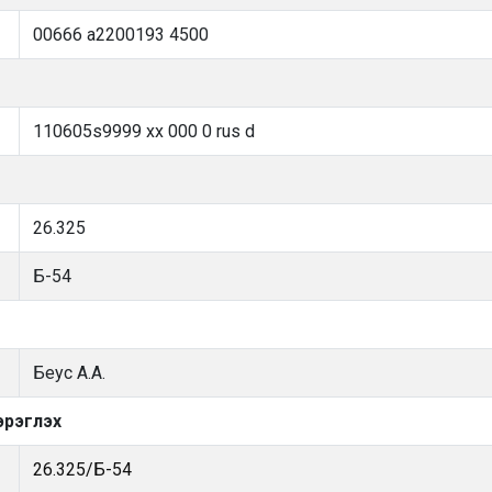
00666 a2200193 4500
110605s9999 xx 000 0 rus d
26.325
Б-54
Беус А.А.
эрэглэх
26.325/Б-54