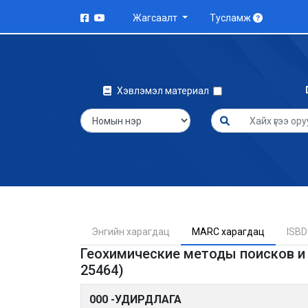
Жагсаалт
Тусламж
Хэвлэмэл материал
Энгийн харагдац
MARC харагдац
ISBD
Геохимические методы поисков и
25464)
000 -УДИРДЛАГА