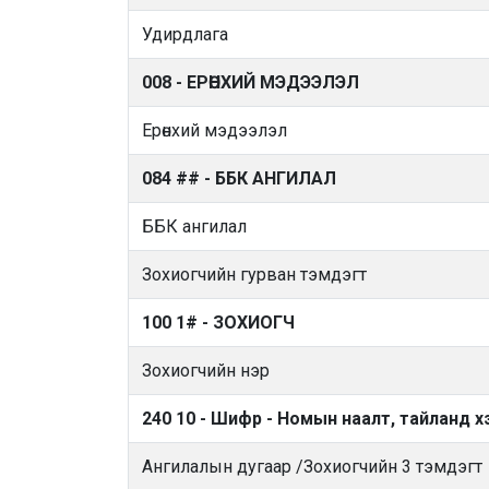
Удирдлага
008 - ЕРӨНХИЙ МЭДЭЭЛЭЛ
Ерөнхий мэдээлэл
084 ## - ББК АНГИЛАЛ
ББК ангилал
Зохиогчийн гурван тэмдэгт
100 1# - ЗОХИОГЧ
Зохиогчийн нэр
240 10 - Шифр - Номын наалт, тайланд х
Ангилалын дугаар /Зохиогчийн 3 тэмдэгт