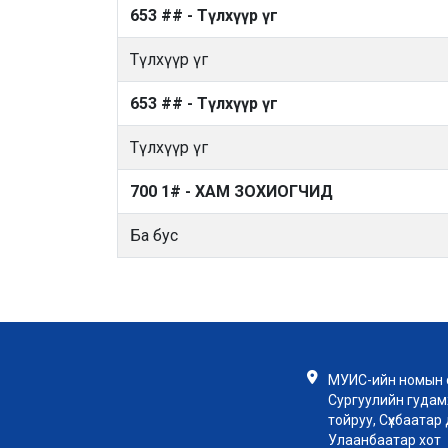
653 ## - Түлхүүр үг
Түлхүүр үг
653 ## - Түлхүүр үг
Түлхүүр үг
700 1# - ХАМ ЗОХИОГЧИД
Ба бус
МУИС-ийн номын с
Сургуулийн гудамж
тойруу, Сүхбаатар д
Улаанбаатар хот