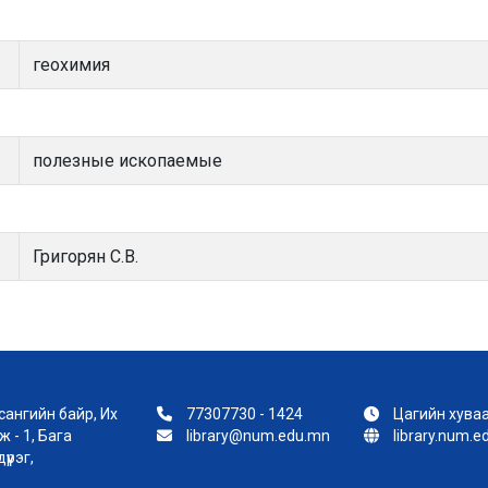
геохимия
полезные ископаемые
Григорян С.В.
ангийн байр, Их
77307730 - 1424
Цагийн хуваа
 - 1, Бага
library@num.edu.mn
library.num.
үүрэг,