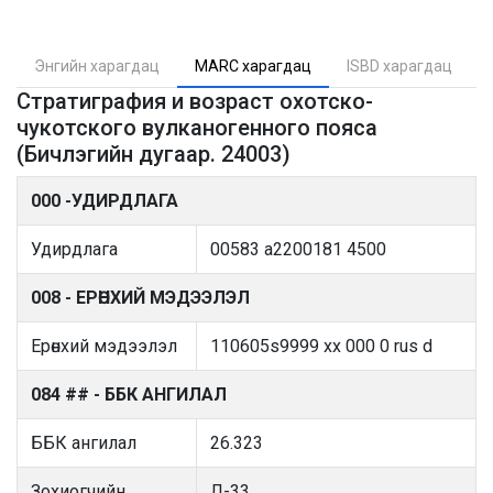
Энгийн харагдац
MARC харагдац
ISBD харагдац
Стратиграфия и возраст охотско-
чукотского вулканогенного пояса
(Бичлэгийн дугаар. 24003)
000 -УДИРДЛАГА
Удирдлага
00583 a2200181 4500
008 - ЕРӨНХИЙ МЭДЭЭЛЭЛ
Ерөнхий мэдээлэл
110605s9999 xx 000 0 rus d
084 ## - ББК АНГИЛАЛ
ББК ангилал
26.323
Зохиогчийн
Л-33