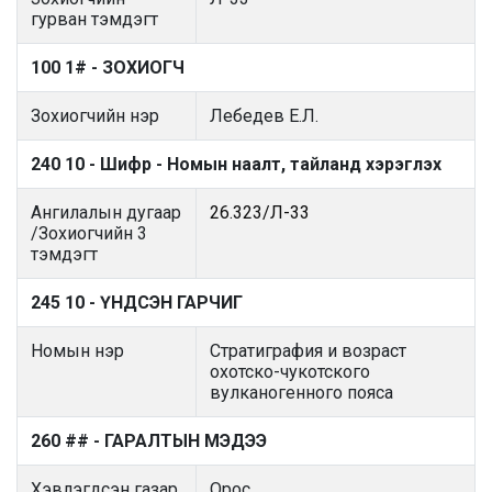
гурван тэмдэгт
100 1# - ЗОХИОГЧ
Зохиогчийн нэр
Лебедев Е.Л.
240 10 - Шифр - Номын наалт, тайланд хэрэглэх
Ангилалын дугаар
26.323/Л-33
/Зохиогчийн 3
тэмдэгт
245 10 - ҮНДСЭН ГАРЧИГ
Номын нэр
Стратиграфия и возраст
охотско-чукотского
вулканогенного пояса
260 ## - ГАРАЛТЫН МЭДЭЭ
Хэвлэгдсэн газар
Орос