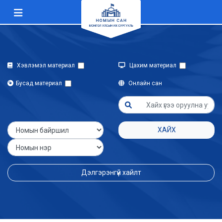
Хэвлэмэл материал
Цахим материал
Бусад материал
Онлайн сан
ХАЙХ
Дэлгэрэнгүй хайлт