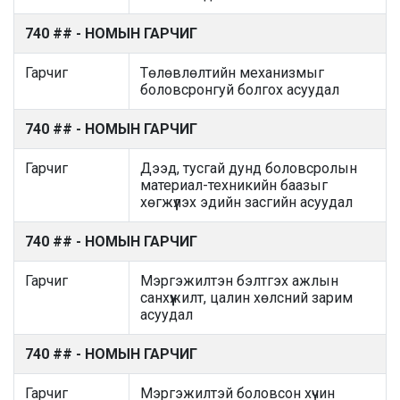
740 ## - НОМЫН ГАРЧИГ
Гарчиг
Төлөвлөлтийн механизмыг
боловсронгуй болгох асуудал
740 ## - НОМЫН ГАРЧИГ
Гарчиг
Дээд, тусгай дунд боловсролын
материал-техникийн баазыг
хөгжүүлэх эдийн засгийн асуудал
740 ## - НОМЫН ГАРЧИГ
Гарчиг
Мэргэжилтэн бэлтгэх ажлын
санхүүжилт, цалин хөлсний зарим
асуудал
740 ## - НОМЫН ГАРЧИГ
Гарчиг
Мэргэжилтэй боловсон хүчин