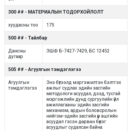
300 ## - МАТЕРИАЛЫН ТОДОРХОЙЛОЛТ
хуудасны тоо
175
500 ## - Тайлбар
Дансны
ЭШФ Б-7427-7429, БС 12452
дугаар
505 ## - Агуулгын тэмдэглэгээ
Агуулгын
Энэ бүтээлд мэргэжилтэн бэлтгэх
тэмдэглэгээ
ажлыг судлах эдийн засгийн
методологи асуудал, дээд, тусгай
мэргэжлийн дунд сургуулийн үйл
ажиллагааны эдийн засгийн
механизм, ардын боловсролын
нийгэм-эдийн засгийн үр ашгийн
асуудал гэсэн дөрвөн бүлэг
асуудлыг судалсан байна.