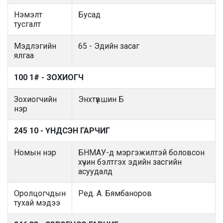
Нэмэлт
Бусад
тусгалт
Мэдлэгийн
65 - Эдийн засаг
ялгаа
100 1# - ЗОХИОГЧ
Зохиогчийн
Энхтүвшин Б
нэр
245 10 - ҮНДСЭН ГАРЧИГ
Номын нэр
БНМАУ-д мэргэжилтэй боловсон
хүчин бэлтгэх эдийн засгийн
асуудалд
Оролцогчдын
Ред. А. Бямбаноров
тухай мэдээ