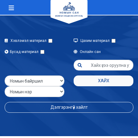
Хэвлэмэл материал
Цахим материал
Бусад материал
Онлайн сан
ХАЙХ
Дэлгэрэнгүй хайлт