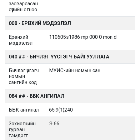
засварласан
сүүлийн огноо
008 - ЕРӨНХИЙ МЭДЭЭЛЭЛ
Ерөнхий
110605s1986 mp 000 0 mon d
мэдээлэл
040 ## - БИЧЛЭГ ҮҮСГЭГЧ БАЙГУУЛЛАГА
Бичлэг үүсгэгч
МУИС-ийн номын сан
номын
сангийн код
084 ## - ББК АНГИЛАЛ
ББК ангилал
65.9(1)240
Зохиогчийн
Э 66
гурван
тэмдэгт