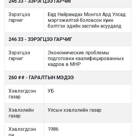
246 33 - ЗЭРЭГЦЭЭ ГАРЧИГ
Зэрэгцээ
Бүгд Найрамдах Монгол Ард Улсад
гарчиг
мэргэжилтэй боловсон хүчин
бэлтгэх эдийн засгийн асуудалд
246 33 - ЗЭРЭГЦЭЭ ГАРЧИГ
Зэрэгцээ
Экономические проблемы
гарчиг
подготовки квалифицированных
кадров в МНР
260 ## - ГАРАЛТЫН МЭДЭЭ
Хэвлэгдсэн
УБ
газар
Хэвлэлийн
Улсын хэвлэлийн газар
газар
Хэвлэгдсэн
1986
он