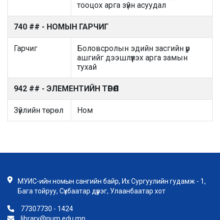
тооцох арга зүйн асуудал
740 ## - НОМЫН ГАРЧИГ
Гарчиг
Боловсролын эдийн засгийн үр
ашгийг дээшлүүлэх арга замын
тухай
942 ## - ЭЛЕМЕНТИЙН ТӨРӨЛ
Зүйлийн төрөл
Ном
МУИС-ийн номын сангийн байр, Их Сургуулийн гудамж - 1,
Бага тойруу, Сүхбаатар дүүрэг, Улаанбаатар хот
77307730 - 1424
library@num.edu.mn