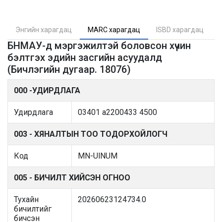
Энгийн харагдац
MARC харагдац
ISBD харагдац
БНМАУ-д мэргэжилтэй боловсон хүчин
бэлтгэх эдийн засгийн асуудалд
(Бичлэгийн дугаар. 18076)
000 -УДИРДЛАГА
Удирдлага
03401 a2200433 4500
003 - ХЯНАЛТЫН ТОО ТОДОРХОЙЛОГЧ
Код
MN-UlNUM
005 - БИЧИЛТ ХИЙСЭН ОГНОО
Тухайн
20260623124734.0
бичилтийг
бичсэн