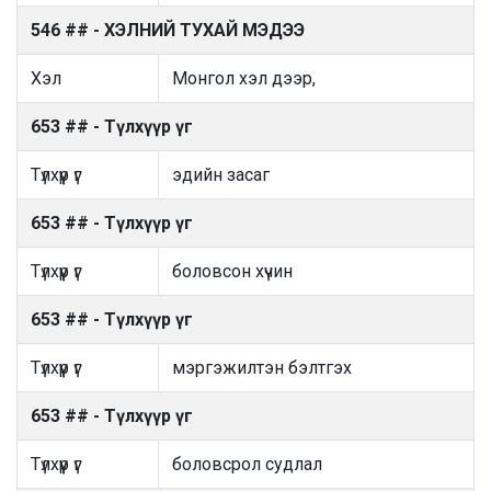
546 ## - ХЭЛНИЙ ТУХАЙ МЭДЭЭ
Хэл
Монгол хэл дээр,
653 ## - Түлхүүр үг
Түлхүүр үг
эдийн засаг
653 ## - Түлхүүр үг
Түлхүүр үг
боловсон хүчин
653 ## - Түлхүүр үг
Түлхүүр үг
мэргэжилтэн бэлтгэх
653 ## - Түлхүүр үг
Түлхүүр үг
боловсрол судлал