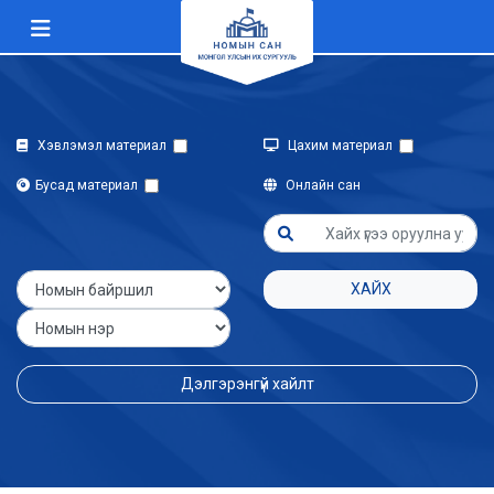
Хэвлэмэл материал
Цахим материал
Бусад материал
Онлайн сан
ХАЙХ
Дэлгэрэнгүй хайлт