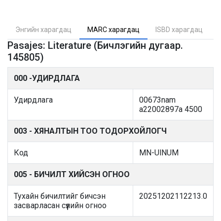
Энгийн харагдац
MARC харагдац
ISBD харагдац
Pasajes: Literature (Бичлэгийн дугаар.
145805)
000 -УДИРДЛАГА
Удирдлага
00673nam
a22002897a 4500
003 - ХЯНАЛТЫН ТОО ТОДОРХОЙЛОГЧ
Код
MN-UlNUM
005 - БИЧИЛТ ХИЙСЭН ОГНОО
Тухайн бичилтийг бичсэн
20251202112213.0
засварласан сүүлийн огноо