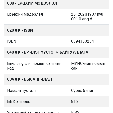
008 - ЕРӨНХИЙ МЭДЭЭЛЭЛ
Ерөнхий мэдээлэл
251202s1987 nyu
001 0 eng d
020 ## - ISBN
ISBN
0394353234
040 ## - БИЧЛЭГ ҮҮСГЭГЧ БАЙГУУЛЛАГА
Бичлэг үүсгэгч номын сангийн
МУИС-ийн номын
код
сан
084 ## - ББК АНГИЛАЛ
Нэмэлт тусгалт
Сурах бичиг
ББК ангилал
81.2
Зохиогчийн гурван тэмдэгт
B 85