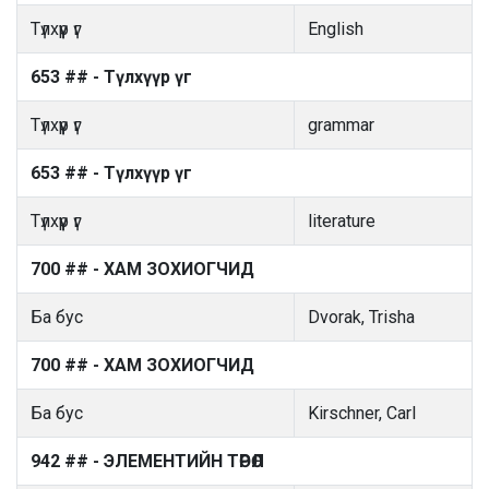
Түлхүүр үг
English
653 ## - Түлхүүр үг
Түлхүүр үг
grammar
653 ## - Түлхүүр үг
Түлхүүр үг
literature
700 ## - ХАМ ЗОХИОГЧИД
Ба бус
Dvorak, Trisha
700 ## - ХАМ ЗОХИОГЧИД
Ба бус
Kirschner, Carl
942 ## - ЭЛЕМЕНТИЙН ТӨРӨЛ