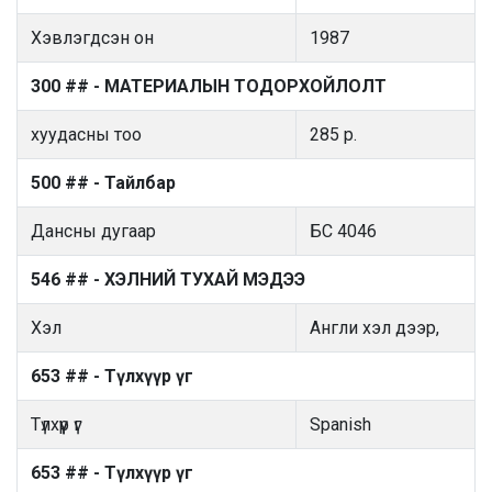
Хэвлэгдсэн он
1987
300 ## - МАТЕРИАЛЫН ТОДОРХОЙЛОЛТ
хуудасны тоо
285 p.
500 ## - Тайлбар
Дансны дугаар
БС 4046
546 ## - ХЭЛНИЙ ТУХАЙ МЭДЭЭ
Хэл
Англи хэл дээр,
653 ## - Түлхүүр үг
Түлхүүр үг
Spanish
653 ## - Түлхүүр үг