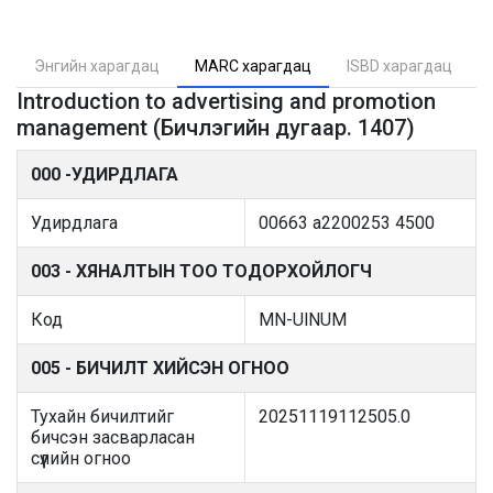
Энгийн харагдац
MARC харагдац
ISBD харагдац
Introduction to advertising and promotion
management (Бичлэгийн дугаар. 1407)
000 -УДИРДЛАГА
Удирдлага
00663 a2200253 4500
003 - ХЯНАЛТЫН ТОО ТОДОРХОЙЛОГЧ
Код
MN-UlNUM
005 - БИЧИЛТ ХИЙСЭН ОГНОО
Тухайн бичилтийг
20251119112505.0
бичсэн засварласан
сүүлийн огноо