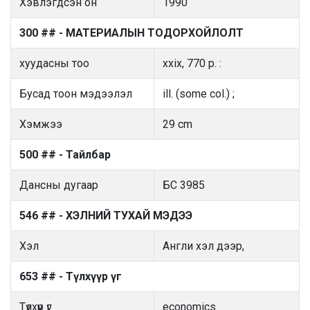
Хэвлэгдсэн он
1990
300 ## - МАТЕРИАЛЫН ТОДОРХОЙЛОЛТ
хуудасны тоо
xxix, 770 p. :
Бусад тоон мэдээлэл
ill. (some col.) ;
Хэмжээ
29 cm
500 ## - Тайлбар
Дансны дугаар
БС 3985
546 ## - ХЭЛНИЙ ТУХАЙ МЭДЭЭ
Хэл
Англи хэл дээр,
653 ## - Түлхүүр үг
Түлхүүр үг
economics