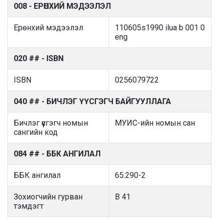
008 - ЕРӨНХИЙ МЭДЭЭЛЭЛ
Ерөнхий мэдээлэл
110605s1990 ilua b 001 0
eng
020 ## - ISBN
ISBN
0256079722
040 ## - БИЧЛЭГ ҮҮСГЭГЧ БАЙГУУЛЛАГА
Бичлэг үүсгэгч номын
МУИС-ийн номын сан
сангийн код
084 ## - ББК АНГИЛАЛ
ББК ангилал
65.290-2
Зохиогчийн гурван
B 41
тэмдэгт