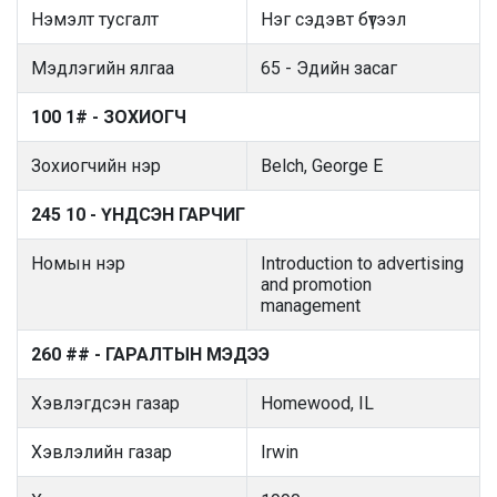
Нэмэлт тусгалт
Нэг сэдэвт бүтээл
Мэдлэгийн ялгаа
65 - Эдийн засаг
100 1# - ЗОХИОГЧ
Зохиогчийн нэр
Belch, George E
245 10 - ҮНДСЭН ГАРЧИГ
Номын нэр
Introduction to advertising
and promotion
management
260 ## - ГАРАЛТЫН МЭДЭЭ
Хэвлэгдсэн газар
Homewood, IL
Хэвлэлийн газар
Irwin