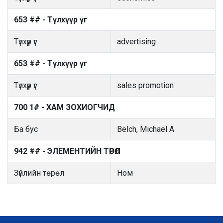
653 ## - Түлхүүр үг
Түлхүүр үг
advertising
653 ## - Түлхүүр үг
Түлхүүр үг
sales promotion
700 1# - ХАМ ЗОХИОГЧИД
Ба бус
Belch, Michael A
942 ## - ЭЛЕМЕНТИЙН ТӨРӨЛ
Зүйлийн төрөл
Ном