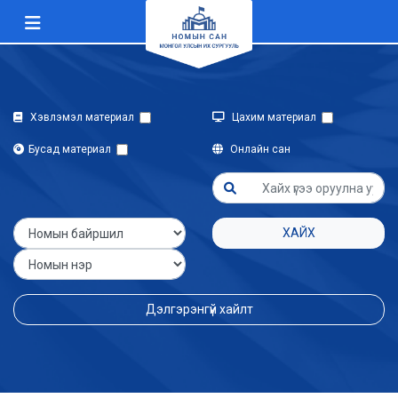
Хэвлэмэл материал
Цахим материал
Бусад материал
Онлайн сан
ХАЙХ
Дэлгэрэнгүй хайлт