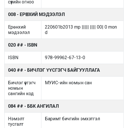
сүүлийн огноо
008 - ЕРӨНХИЙ МЭДЭЭЛЭЛ
Ерөнхий
220601b2013 mp ||||| |||| 00| 0 mon
мэдээлэл
d
020 ## - ISBN
ISBN
978-99962-67-13-0
040 ## - БИЧЛЭГ ҮҮСГЭГЧ БАЙГУУЛЛАГА
Бичлэг үүсгэгч
МУИС-ийн номын сан
номын
сангийн код
084 ## - ББК АНГИЛАЛ
Нэмэлт
Баримт бичгийн эмхэтгэл
тусгалт