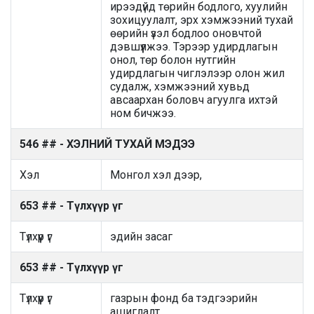
ирээдүйд төрийн бодлого, хуулийн
зохицуулалт, эрх хэмжээний тухай
өөрийн үзэл бодлоо оновчтой
дэвшүүлжээ. Тэрээр удирдлагын
онол, төр болон нутгийн
удирдлагын чиглэлээр олон жил
судалж, хэмжээний хувьд
авсаархан боловч агуулга ихтэй
ном бичжээ.
546 ## - ХЭЛНИЙ ТУХАЙ МЭДЭЭ
Хэл
Монгол хэл дээр,
653 ## - Түлхүүр үг
Түлхүүр үг
эдийн засаг
653 ## - Түлхүүр үг
Түлхүүр үг
газрын фонд ба тэдгээрийн
ашиглалт