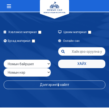
Хэвлэмэл материал
Цахим материал
Бусад материал
Онлайн сан
ХАЙХ
Дэлгэрэнгүй хайлт