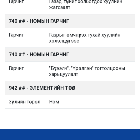
Гарчиг
Газар, түүнийг холбогдох хуулийн
жагсаалт
740 ## - НОМЫН ГАРЧИГ
Гарчиг
Газрыг өмчлүүлэх тухай хуулийн
хэлэлцүүлгээс
740 ## - НОМЫН ГАРЧИГ
Гарчиг
"Бүтээлч", "Үрэлгэн" тогтолцооны
харьцуулалт
942 ## - ЭЛЕМЕНТИЙН ТӨРӨЛ
Зүйлийн төрөл
Ном