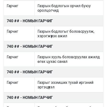
Гарчиг
Газрын бодлогын орчил буюу
оролцогчид
740 ## - НОМЫН ГАРЧИГ
Гарчиг
Газрын бодлогыг боловсруулж,
хэрэгжүүлэх ажил
740 ## - НОМЫН ГАРЧИГ
Гарчиг
Газрын хууль боловсруулах ажилд
өгөх цухас санал
740 ## - НОМЫН ГАРЧИГ
Гарчиг
Газрыг эзэмших тухай иргэний
эргэцүүлэл
740 ## - НОМЫН ГАРЧИГ