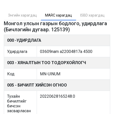
Энгийн харагдац
MARC харагдац
ISBD харагдац
Монгол улсын газрын бодлого, удирдлага
(Бичлэгийн дугаар. 125139)
000 -УДИРДЛАГА
Удирдлага
03609nam a22004817a 4500
003 - ХЯНАЛТЫН ТОО ТОДОРХОЙЛОГЧ
Код
MN-UlNUM
005 - БИЧИЛТ ХИЙСЭН ОГНОО
Тухайн
20220628165248.0
бичилтийг
бичсэн
засварласан