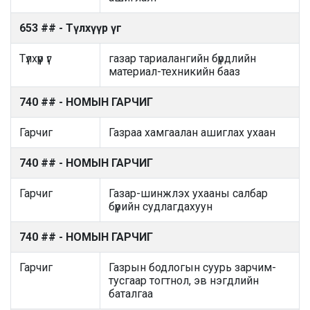
653 ## - Түлхүүр үг
Түлхүүр үг
газар тариалангийн бүрдлийн
материал-техникийн бааз
740 ## - НОМЫН ГАРЧИГ
Гарчиг
Газраа хамгаалан ашиглах ухаан
740 ## - НОМЫН ГАРЧИГ
Гарчиг
Газар-шинжлэх ухааны салбар
бүрийн судлагдахуун
740 ## - НОМЫН ГАРЧИГ
Гарчиг
Газрын бодлогын суурь зарчим-
тусгаар тогтнол, эв нэгдлийн
баталгаа