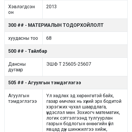
Хэвлэгдсэн
2013
он
300 ## - МАТЕРИАЛЫН ТОДОРХОЙЛОЛТ
хуудасны тоо
68
500 ## - Тайлбар
Дансны
ЭШФ Т 25605-25607
дугаар
505 ## - Агуулгын тэмдэглэгээ
Агуулгын
Үл хөдлөх эд хөрөнгөтэй байх,
тэмдэглэгээ
газар өмчлөх нь хүний эрх бодитой
хэрэгжих чухал шаардлага,
үндэслэл мөн. Зохиогч математик,
логик сэтгэлгээнд тулгуурлан
газрын бодлогын өнөөгийн үйл
явцад дүн шинжилгээ хийж,