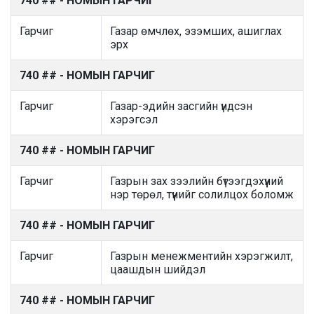
740 ## - НОМЫН ГАРЧИГ
Гарчиг
Газар өмчлөх, эзэмших, ашиглах
эрх
740 ## - НОМЫН ГАРЧИГ
Гарчиг
Газар-эдийн засгийн үндсэн
хэрэгсэл
740 ## - НОМЫН ГАРЧИГ
Гарчиг
Газрын зах зээлийн бүтээгдэхүүний
нэр төрөл, түүнийг солилцох боломж
740 ## - НОМЫН ГАРЧИГ
Гарчиг
Газрын менежментийн хэрэгжилт,
цаашдын шийдэл
740 ## - НОМЫН ГАРЧИГ