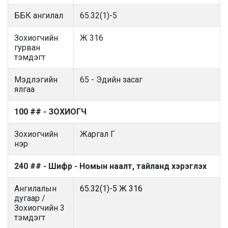
ББК ангилал
65.32(1)-5
Зохиогчийн
Ж 316
гурван
тэмдэгт
Мэдлэгийн
65 - Эдийн засаг
ялгаа
100 ## - ЗОХИОГЧ
Зохиогчийн
Жаргал Г
нэр
240 ## - Шифр - Номын наалт, тайланд хэрэглэх
Ангилалын
65.32(1)-5 Ж 316
дугаар /
Зохиогчийн 3
тэмдэгт