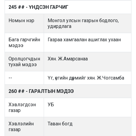
245 ## - ҮНДСЭН ГАРЧИГ
Номын нэр
Монгол улсын газрын бодлого,
удирдлага
Бага гарчгийн
Газраа хамгаалан ашиглах ухаан
мэдээ
Оролцогчдын
Хян. Ж.Амарсанаа
тухай мэдээ
--
Үг, үсгийн дүрмийг хян. Ж.Чогсамба
260 ## - ГАРАЛТЫН МЭДЭЭ
Хэвлэгдсэн
УБ
газар
Хэвлэлийн
Таван богд
газар