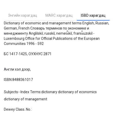
Энгийн харагдац
MARC харагдац
ISBD харагдац
Dictionary of economic and management terms English, Russian,
German, French Словарь терминов по экономике и
менеджменту Angliĭskiĭ, russkiĭ, nemet︠s︡kiĭ, frant︠s︡uzskiĭ -
Luxembourg Office for Official Publications of the European
Communities 1996 - 592
БС 1417-1425, ОУХНУС 2871
Англи хэл дээр,
ISBN:
8488361017
Subjects--Index Terms:
dictionary dictionary of economics
dictionary of management
Dewey Class. No.: