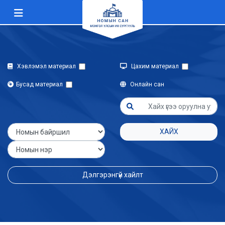
Хэвлэмэл материал
Цахим материал
Бусад материал
Онлайн сан
ХАЙХ
Дэлгэрэнгүй хайлт