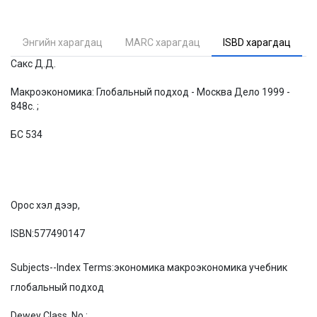
Энгийн харагдац
MARC харагдац
ISBD харагдац
Сакс Д.Д.
Макроэкономика: Глобальный подход - Москва Дело 1999 -
848с. ;
БС 534
Орос хэл дээр,
ISBN:
577490147
Subjects--Index Terms:
экономика макроэкономика учебник
глобальный подход
Dewey Class. No.: