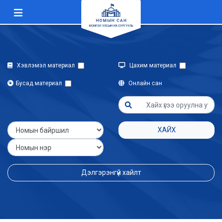
Хэвлэмэл материал
Цахим материал
Бусад материал
Онлайн сан
ХАЙХ
Дэлгэрэнгүй хайлт